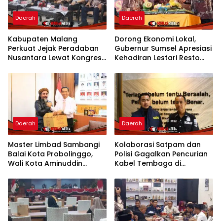
Daerah
Daerah
Kabupaten Malang
Dorong Ekonomi Lokal,
Perkuat Jejak Peradaban
Gubernur Sumsel Apresiasi
Nusantara Lewat Kongres
Kehadiran Lestari Resto
Kebudayaan
Dengan Promo Grand
Opening 50%
Daerah
Daerah
Master Limbad Sambangi
Kolaborasi Satpam dan
Balai Kota Probolinggo,
Polisi Gagalkan Pencurian
Wali Kota Aminuddin
Kabel Tembaga di
Sambut Hangat Kunjungan
Kawasan Industri Gresik
Silaturahmi