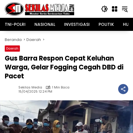
Langsung
ke
konten
TNI-POLRI
NASIONAL
INVESTIGASI
POLITIK
HUK
Beranda
Daerah
Daerah
Gus Barra Respon Cepat Keluhan
Warga, Gelar Fogging Cegah DBD di
Pacet
Sekilas Media
1 Min Baca
15/04/2025 12:24 PM