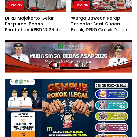
Daerah
Daerah
DPRD Mojokerto Gelar
Warga Bawean Kerap
Paripurna, Bahas
Terlantar Saat Cuaca
Perubahan APBD 2026 dan
Buruk, DPRD Gresik Dorong
Empat Ranperda
Penambahan Armada