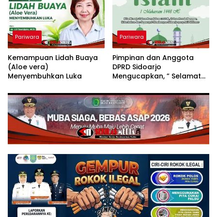
Pariwara
Pariwara
Kemampuan Lidah Buaya
Pimpinan dan Anggota
(Aloe vera)
DPRD Sidoarjo
Menyembuhkan Luka
Mengucapkan, ” Selamat
Tahun Baru Islam 1
Muharram 1448 H”