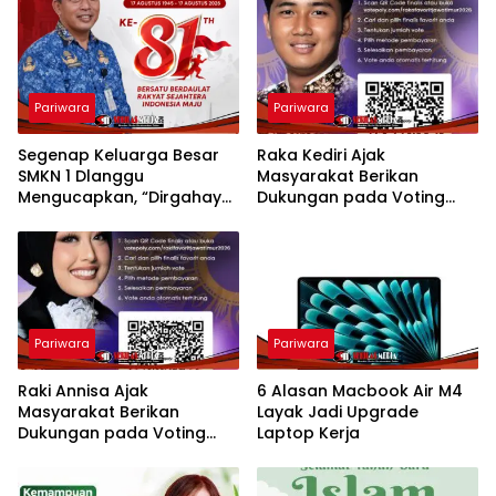
Pariwara
Pariwara
Segenap Keluarga Besar
Raka Kediri Ajak
SMKN 1 Dlanggu
Masyarakat Berikan
Mengucapkan, “Dirgahayu
Dukungan pada Voting
Republik Indonesia ke-81
Favorit Raka Raki Jawa
Tahun”
Timur 2026
Pariwara
Pariwara
Raki Annisa Ajak
6 Alasan Macbook Air M4
Masyarakat Berikan
Layak Jadi Upgrade
Dukungan pada Voting
Laptop Kerja
Favorit Raka Raki Jawa
Timur 2026