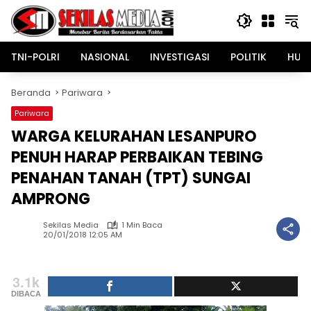
Langsung
ke
konten
TNI-POLRI
NASIONAL
INVESTIGASI
POLITIK
HUK
Beranda
Pariwara
Pariwara
WARGA KELURAHAN LESANPURO
PENUH HARAP PERBAIKAN TEBING
PENAHAN TANAH (TPT) SUNGAI
AMPRONG
Sekilas Media
1 Min Baca
20/01/2018 12:05 AM
3.1k
DIBACA