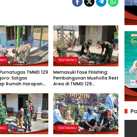
RAKU
TENTARAKU
 Purnatugas TMMD 129
Memasuki Fase Finishing:
goro: Satgas
Pembangunan Musholla Rest
ap Rumah Harapan
Area di TMMD 129
asiman Menjadi
Bojonegoro Tahap Pasang
 Layak dan Nyaman
Keramik dan Pengecatan
Teras
Po
RAKU
TENTARAKU