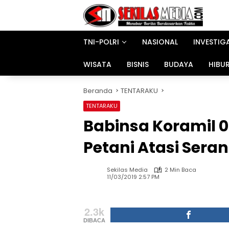
Langsung
ke
konten
TNI-POLRI
NASIONAL
INVESTIG
WISATA
BISNIS
BUDAYA
HIBU
Beranda
TENTARAKU
TENTARAKU
Babinsa Koramil 
Petani Atasi Ser
Sekilas Media
2 Min Baca
11/03/2019 2:57 PM
2.3k
DIBACA