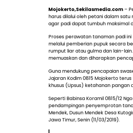
Mojokerto,Sekilasmedia.com
– P
harus dilalui oleh petani dalam sa
agar padi dapat tumbuh maksimal d
Proses perawatan tanaman padi ini
melalui pemberian pupuk secara b
rumput liar atau gulma dan lain-lain
memuaskan dan diharapkan pencap
Guna mendukung pencapaian swase
Jajaran Kodim 0815 Mojokerto teru
khusus (Upsus) ketahanan pangan di
Seperti Babinsa Koramil 0815/12 N
pendampingan penyemprotan tanaman
Mendek, Dusun Mendek Desa Kutogi
Jawa Timur, Senin (11/03/2019).