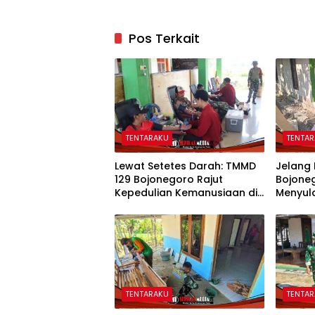
Pos Terkait
TENTARAKU
TENTA
Lewat Setetes Darah: TMMD
Jelang
129 Bojonegoro Rajut
Bojone
Kepedulian Kemanusiaan di
Menyul
Desa Kesongo
Mbah K
Hunian
TENTARAKU
TENTA