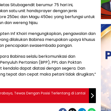
ietas Situbagendit berumur 75 hari ini,
an satu unit handsprayer dengan jenis
Score 250ec dan Magu 450ec yang berfungsi untuk
 dan wereng hijau.
Kapten Inf Khoiri mengungkapkan, pengawalan dan
ang dilakukan Babinsa merupakan upaya khusus
an pencapaian swasembada pangan.
para Babinsa selalu berkomunikasi dan
 Penyuluh Pertanian (BPP), PPL dan Poktan
t kendala dapat diatasi dengan segera. Dan
ng tepat dan cepat maka petani tidak dirugikan,”
abaya, Tewas Dengan Posisi Terlentang di Lantai