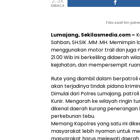
2.3k
DIBACA
Foto saat tim polres
Lumajang, Sekilasmedia.com –
K
Sahban, SH.SIK .MM .MH. Memimpin l
menggunakan motor trail dan juga mo
21.00 Wib ini berkeliling didaerah wil
kejahatan, dan mempersempit ruang 
Rute yang diambil dalam berpatroli 
akan terjadinya tindak pidana krimin
Dimulai dari Polres Lumajang, patrol
Kunir. Mengarah ke wilayah ringin
dikenal daerah kurang penerangan l
perkebunan tebu.
Memang Kapolres yang satu ini dike
masyarakat lebih nyaman untuk mela
masyarakat harus melewati daerah se