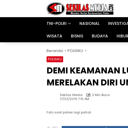
Langsung
ke
konten
TNI-POLRI
NASIONAL
INVESTIG
WISATA
BISNIS
BUDAYA
HIBU
Beranda
POLISIKU
POLISIKU
DEMI KEAMANAN L
MERELAKAN DIRI U
Sekilas Media
2 Min Baca
17/03/2019 7:15 AM
Foto saat polres lagi patroli