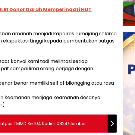
POLRI Donor Darah Memperingati HUT
gemban amanah menjadi Kapolres Lumajang selama
 ekspektasi tinggi kepada pembentukan satgas
at konvoi kami tadi melintasi setiap
empat sampai lima orang berjaga dengan
nar benar memiliki self of bilongging atau rasa
awan keamanan menjaga keamanan desanya
r).
 Satgas TMMD Ke 104 Kodim 0824/Jember