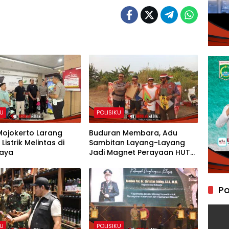
KU
POLISIKU
Mojokerto Larang
Buduran Membara, Adu
Listrik Melintas di
Sambitan Layang-Layang
Raya
Jadi Magnet Perayaan HUT
RI ke-81
Po
KU
POLISIKU