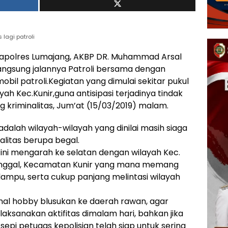
 lagi patroli
apolres Lumajang, AKBP DR. Muhammad Arsal
angsung jalannya Patroli bersama dengan
bil patroli.Kegiatan yang dimulai sekitar pukul
ayah Kec.Kunir,guna antisipasi terjadinya tindak
kriminalitas, Jum’at (15/03/2019) malam.
adalah wilayah-wilayah yang dinilai masih siaga
alitas berupa begal.
i ini mengarah ke selatan dengan wilayah Kec.
 tunggal, Kecamatan Kunir yang mana memang
ampu, serta cukup panjang melintasi wilayah
nal hobby blusukan ke daerah rawan, agar
ksanakan aktifitas dimalam hari, bahkan jika
pi petugas kepolisian telah siap untuk sering