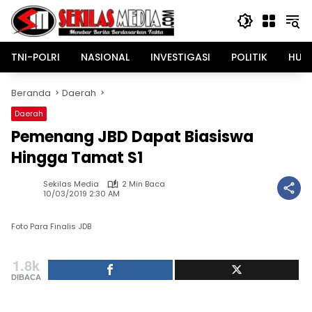
Langsung
ke
konten
TNI-POLRI
NASIONAL
INVESTIGASI
POLITIK
HUK
Beranda
Daerah
Daerah
Pemenang JBD Dapat Biasiswa
Hingga Tamat S1
Sekilas Media
2 Min Baca
10/03/2019 2:30 AM
Foto Para Finalis JDB
1.8k
DIBACA