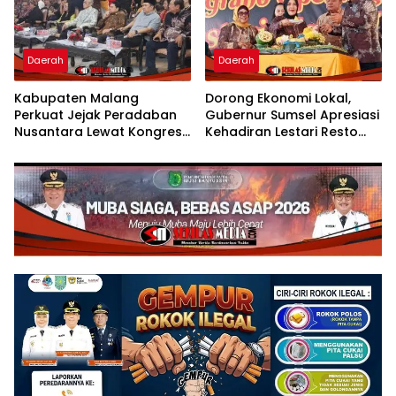
Daerah
Daerah
Kabupaten Malang
Dorong Ekonomi Lokal,
Perkuat Jejak Peradaban
Gubernur Sumsel Apresiasi
Nusantara Lewat Kongres
Kehadiran Lestari Resto
Kebudayaan
Dengan Promo Grand
Opening 50%