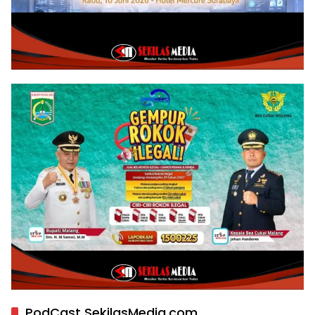
PodCast SekilasMedia.com