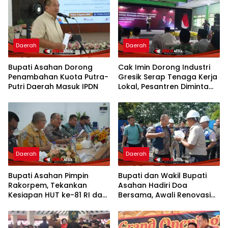
Daerah
Daerah
Bupati Asahan Dorong
Cak Imin Dorong Industri
Penambahan Kuota Putra-
Gresik Serap Tenaga Kerja
Putri Daerah Masuk IPDN
Lokal, Pesantren Diminta
Jadi Pusat Pemberdayaan
Daerah
Daerah
Bupati Asahan Pimpin
Bupati dan Wakil Bupati
Rakorpem, Tekankan
Asahan Hadiri Doa
Kesiapan HUT ke-81 RI dan
Bersama, Awali Renovasi
Penyusunan Program
Gedung Kantor Imigrasi
Prioritas 2027