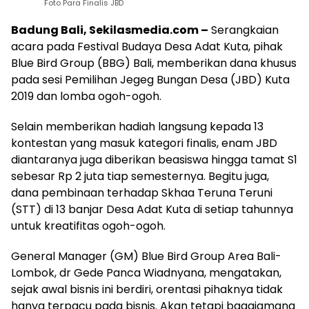
Foto Para Finalis JBD
Badung Bali, Sekilasmedia.com –
Serangkaian
acara pada Festival Budaya Desa Adat Kuta, pihak
Blue Bird Group (BBG) Bali, memberikan dana khusus
pada sesi Pemilihan Jegeg Bungan Desa (JBD) Kuta
2019 dan lomba ogoh-ogoh.
Selain memberikan hadiah langsung kepada 13
kontestan yang masuk kategori finalis, enam JBD
diantaranya juga diberikan beasiswa hingga tamat S1
sebesar Rp 2 juta tiap semesternya. Begitu juga,
dana pembinaan terhadap Skhaa Teruna Teruni
(STT) di 13 banjar Desa Adat Kuta di setiap tahunnya
untuk kreatifitas ogoh-ogoh.
General Manager (GM) Blue Bird Group Area Bali-
Lombok, dr Gede Panca Wiadnyana, mengatakan,
sejak awal bisnis ini berdiri, orentasi pihaknya tidak
hanya terpacu pada bisnis. Akan tetapi bagaiamana