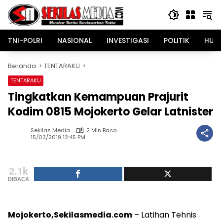
Langsung
ke
konten
TNI-POLRI
NASIONAL
INVESTIGASI
POLITIK
HUK
Beranda
TENTARAKU
TENTARAKU
Tingkatkan Kemampuan Prajurit
Kodim 0815 Mojokerto Gelar Latnister
Sekilas Media
2 Min Baca
15/03/2019 12:45 PM
2.1k
DIBACA
Mojokerto,Sekilasmedia.com
– Latihan Tehnis