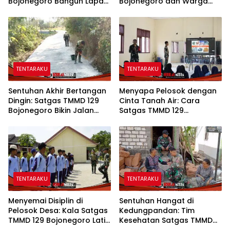
Bojonegoro Bangun Lapak
Bojonegoro dan Warga
PKL di Rest Area Kesongo
Sulap SDN Kesongo 1 Jadi
Rumah Belajar Nyaman
TENTARAKU
TENTARAKU
Sentuhan Akhir Bertangan
Menyapa Pelosok dengan
Dingin: Satgas TMMD 129
Cinta Tanah Air: Cara
Bojonegoro Bikin Jalan
Satgas TMMD 129
Desa Kesongo Rapi dan
Bojonegoro Menyiapkan
Aman
Pemimpin Masa Depan
TENTARAKU
TENTARAKU
Menyemai Disiplin di
Sentuhan Hangat di
Pelosok Desa: Kala Satgas
Kedungpandan: Tim
TMMD 129 Bojonegoro Latih
Kesehatan Satgas TMMD