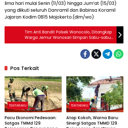
lima hari mulai Senin (11/03) hingga Jum’at (15/03)
yang diikuti seluruh Danramil dan Babinsa Koramil
Jajaran Kodim 0815 Mojokerto.(dim/wo)
Tim Anti Bandit Polsek Wonocolo, Ditangkap
Warga Jemur Wonosari Simpan Sabu-sabu 1
Gram di Kamar Indekos
Pos Terkait
TENTARAKU
TENTARAKU
Pacu Ekonomi Pedesaan:
Atap Kokoh, Warna Baru:
Satgas TMMd 129
Sinergi Satgas TMMD 129