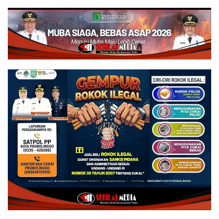
Karakter Siswa SMPN Satu
129 Bojonegoro Mengabdi
Atap Kesongo
Tanpa Batas, Menjaga
Kesehatan Warga