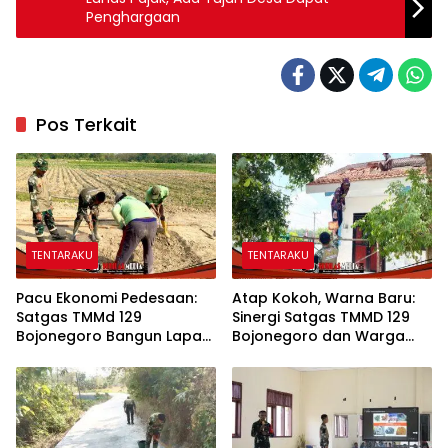
Penghargaan
Pos Terkait
TENTARAKU
TENTARAKU
Pacu Ekonomi Pedesaan:
Atap Kokoh, Warna Baru:
Satgas TMMd 129
Sinergi Satgas TMMD 129
Bojonegoro Bangun Lapak
Bojonegoro dan Warga
PKL di Rest Area Kesongo
Sulap SDN Kesongo 1 Jadi
Rumah Belajar Nyaman