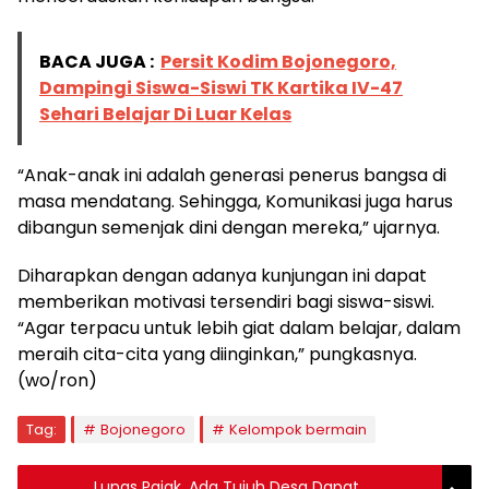
BACA JUGA :
Persit Kodim Bojonegoro,
Dampingi Siswa-Siswi TK Kartika IV-47
Sehari Belajar Di Luar Kelas
“Anak-anak ini adalah generasi penerus bangsa di
masa mendatang. Sehingga, Komunikasi juga harus
dibangun semenjak dini dengan mereka,” ujarnya.
Diharapkan dengan adanya kunjungan ini dapat
memberikan motivasi tersendiri bagi siswa-siswi.
“Agar terpacu untuk lebih giat dalam belajar, dalam
meraih cita-cita yang diinginkan,” pungkasnya.
(wo/ron)
Tag:
Bojonegoro
Kelompok bermain
Lunas Pajak, Ada Tujuh Desa Dapat