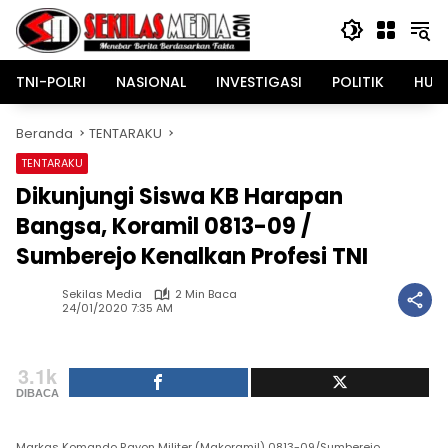
Langsung
ke
konten
TNI-POLRI
NASIONAL
INVESTIGASI
POLITIK
HUK
Beranda
TENTARAKU
TENTARAKU
Dikunjungi Siswa KB Harapan
Bangsa, Koramil 0813-09 /
Sumberejo Kenalkan Profesi TNI
Sekilas Media
2 Min Baca
24/01/2020 7:35 AM
3.1k
DIBACA
Markas Komando Rayon Militer (Makoramil) 0813-09/Sumberejo,