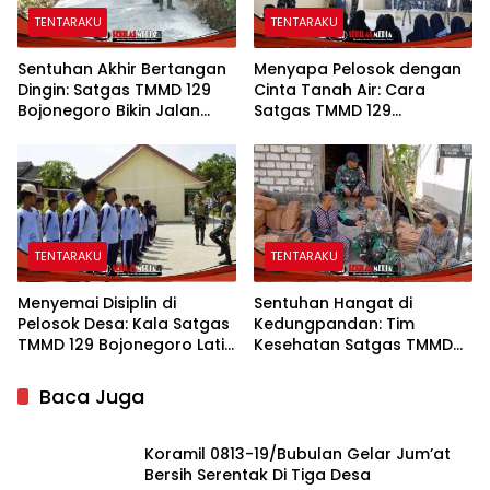
TENTARAKU
TENTARAKU
Sentuhan Akhir Bertangan
Menyapa Pelosok dengan
Dingin: Satgas TMMD 129
Cinta Tanah Air: Cara
Bojonegoro Bikin Jalan
Satgas TMMD 129
Desa Kesongo Rapi dan
Bojonegoro Menyiapkan
Aman
Pemimpin Masa Depan
TENTARAKU
TENTARAKU
Menyemai Disiplin di
Sentuhan Hangat di
Pelosok Desa: Kala Satgas
Kedungpandan: Tim
TMMD 129 Bojonegoro Latih
Kesehatan Satgas TMMD
Karakter Siswa SMPN Satu
129 Bojonegoro Mengabdi
Atap Kesongo
Tanpa Batas, Menjaga
Baca Juga
Kesehatan Warga
Koramil 0813-19/Bubulan Gelar Jum’at
Bersih Serentak Di Tiga Desa