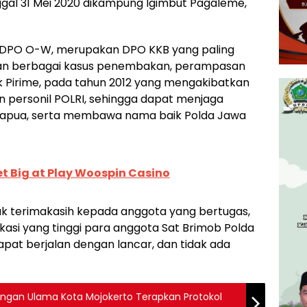
ggal 31 Mei 2020 dikampung Igimbut Pagaleme,
 DPO O-W, merupakan DPO KKB yang paling
ngan berbagai kasus penembakan, perampasan
k Pirime, pada tahun 2012 yang mengakibatkan
 personil POLRI, sehingga dapat menjaga
Papua, serta membawa nama baik Polda Jawa
t Big at Play Woospin Casino
 terimakasih kepada anggota yang bertugas,
kasi yang tinggi para anggota Sat Brimob Polda
pat berjalan dengan lancar, dan tidak ada
dengan Ulama Kota Mojokerto Terapkan Protokol