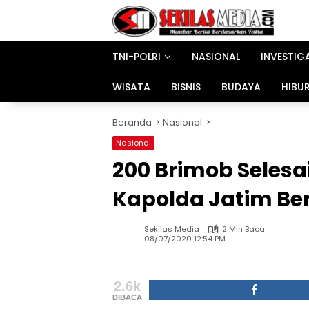
Langsung
ke
konten
TNI-POLRI
NASIONAL
INVESTIG
WISATA
BISNIS
BUDAYA
HIBU
Beranda
Nasional
Nasional
200 Brimob Selesa
Kapolda Jatim Ber
Sekilas Media
2 Min Baca
08/07/2020 12:54 PM
2.6k
DIBACA