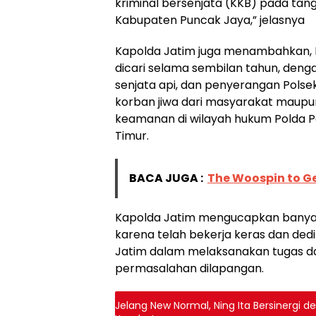
kriminal bersenjata (KKB) pada tan
Kabupaten Puncak Jaya,” jelasnya
Kapolda Jatim juga menambahkan,
dicari selama sembilan tahun, de
senjata api, dan penyerangan Polse
korban jiwa dari masyarakat maupun
keamanan di wilayah hukum Polda 
Timur.
BACA JUGA :
The Woospin to Ge
Kapolda Jatim mengucapkan banyak
karena telah bekerja keras dan dedi
Jatim dalam melaksanakan tugas da
permasalahan dilapangan.
Jelang New Normal, Ning Ita Bersinergi 