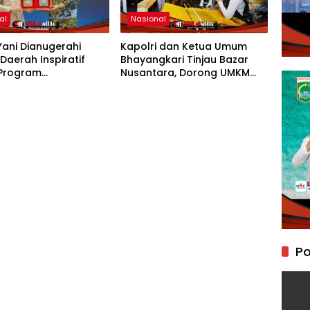
al
Nasional
Yani Dianugerahi
Kapolri dan Ketua Umum
Daerah Inspiratif
Bhayangkari Tinjau Bazar
 Program
Nusantara, Dorong UMKM
ungan Anak PMI
Naik Kelas
Po