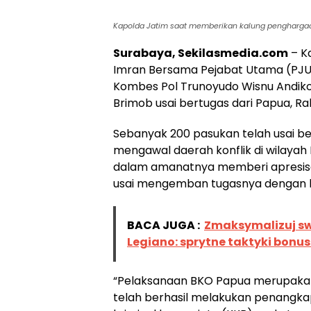
Kapolda Jatim saat memberikan kalung penghargaa
Surabaya, Sekilasmedia.com
– K
Imran Bersama Pejabat Utama (PJU)
Kombes Pol Trunoyudo Wisnu Andik
Brimob usai bertugas dari Papua, R
Sebanyak 200 pasukan telah usai be
mengawal daerah konflik di wilayah
dalam amanatnya memberi apresisa
usai mengemban tugasnya dengan b
BACA JUGA :
Zmaksymalizuj sw
Legiano: sprytne taktyki bonu
“Pelaksanaan BKO Papua merupakan
telah berhasil melakukan penangka