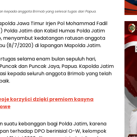
n kepada anggota Brimob yang selesai tugas dari Papua.
apolda Jawa Timur Irjen Pol Mohammad Fadil
 Polda Jatim dan Kabid Humas Polda Jatim
o, menyambut kedatangan ratusan anggota
abu (8/7/2020) di lapangan Mapolda Jatim.
rtugas selama enam bulan sepuluh hari,
 Puncak dan Puncak Jaya, Papua. Kapolda Jatim
si kepada seluruh anggota Brimob yang telah
aik.
oje korzyści dzięki premiom kasyna
sowe
 suatu kebanggan bagi Polda Jatim, karena
pan terhadap DPO berinisial O-W, kelompok