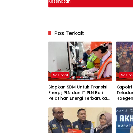
Kesehatan
Pos Terkait
Nasional
Nasion
Siapkan SDM Untuk Transisi
Kapolri
Energi, PLN dan IT PLN Beri
Telada
Pelatihan Energi Terbarukan
Hoegen
Bagi Siswa SMA
Integri