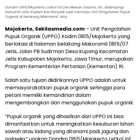
Dandim 0815/Mojokerto Letkol Inf Dwi Mawan Sutanto, SH., didampingi
Danramil Jetis Kapten Kav Rohyadi saat meninjau Unit Pengolahan Pupuk
Organik di belakang Makoramil Jetis
.
Mojokerto, Sekilasmedia.com
– Unit Pengolahan
Pupuk Organik (UPPO) Kodim 0815/Mojokerto yang
berlokasi di halaman belakang Makoramil 0815/07
Jetis, Jalan PB Sudirman Desa Kupang Kecamatan
Jetis Kabupaten Mojokerto, Jawa Timur, merupakan
Program Kementerian Pertanian (Kementan) RI.
Salah satu tujuan diidirikannya UPPO adalah untuk
memasyarakatkan pupuk organik sehingga para
petani memiliki kemandirian dalam
mengembangkan dan menggunakan pupuk organik.
“Pupuk organik yang dihasilkan dari UPPO ini bisa
dimanfaatkan untuk meningkatkan kesuburan lahan
sawah atau ladang yang ditanami padi, jagung dan
palawija,” ungkap Dandim 0815/Mojokerto Letkol Inf