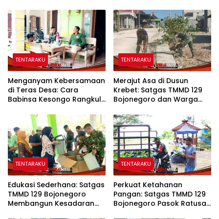
TENTARAKU
TENTARAKU
Menganyam Kebersamaan
Merajut Asa di Dusun
di Teras Desa: Cara
Krebet: Satgas TMMD 129
Babinsa Kesongo Rangkul
Bojonegoro dan Warga
Warga Sukseskan TMMD
Kompak Perkuat Drainase
129 Bojonegoro
TENTARAKU
TENTARAKU
Edukasi Sederhana: Satgas
Perkuat Ketahanan
TMMD 129 Bojonegoro
Pangan: Satgas TMMD 129
Membangun Kesadaran
Bojonegoro Pasok Ratusan
dan Karakter Peduli
Bibit Sayuran untuk Warga