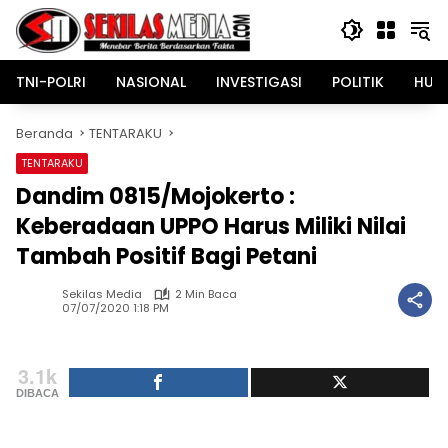
Langsung
ke
konten
TNI-POLRI
NASIONAL
INVESTIGASI
POLITIK
HUK
Beranda
TENTARAKU
TENTARAKU
Dandim 0815/Mojokerto :
Keberadaan UPPO Harus Miliki Nilai
Tambah Positif Bagi Petani
Sekilas Media
2 Min Baca
07/07/2020 1:18 PM
3.1k
DIBACA