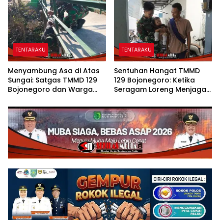
Lingkungan di Kesongo
Kesongo
TENTARAKU
TENTARAKU
Menyambung Asa di Atas
Sentuhan Hangat TMMD
Sungai: Satgas TMMD 129
129 Bojonegoro: Ketika
Bojonegoro dan Warga
Seragam Loreng Menjaga
Wujudkan Jembatan Brang
Senyum Sang Balita di
Etan
Kesongo