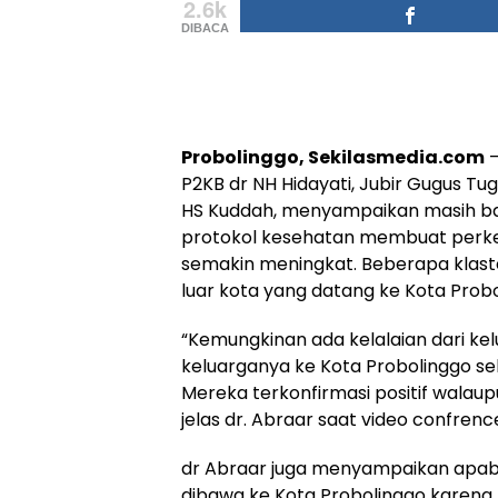
2.6k
DIBACA
Probolinggo, Sekilasmedia.com
–
P2KB dr NH Hidayati, Jubir Gugus T
HS Kuddah, menyampaikan masih ba
protokol kesehatan membuat perke
semakin meningkat. Beberapa klaste
luar kota yang datang ke Kota Prob
“Kemungkinan ada kelalaian dari k
keluarganya ke Kota Probolinggo s
Mereka terkonfirmasi positif walaupu
jelas dr. Abraar saat video confren
dr Abraar juga menyampaikan apabil
dibawa ke Kota Probolinggo karen