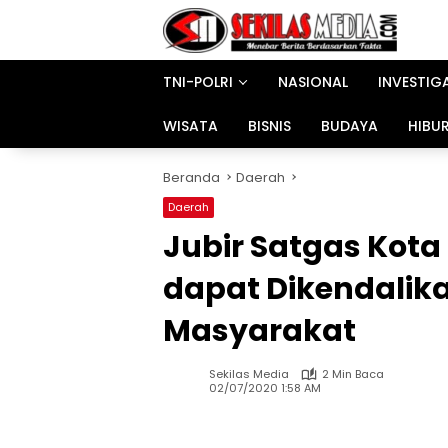
Langsung
ke
konten
TNI-POLRI
NASIONAL
INVESTIG
WISATA
BISNIS
BUDAYA
HIBU
Beranda
Daerah
Daerah
Jubir Satgas Kota
dapat Dikendalik
Masyarakat
Sekilas Media
2 Min Baca
02/07/2020 1:58 AM