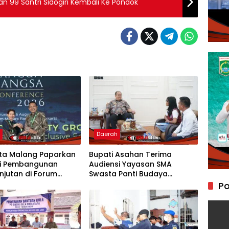
 99 Santri Sidogiri Kembali Ke Pondok
h
Daerah
ota Malang Paparkan
Bupati Asahan Terima
gi Pembangunan
Audiensi Yayasan SMA
njutan di Forum
Swasta Panti Budaya
al CNN Indonesia
Kisaran, Apresiasi Prestasi
Po
Grace Natalie Sagala