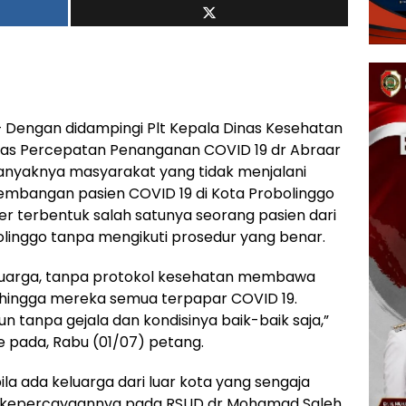
 Dengan didampingi Plt Kepala Dinas Kesehatan
ugas Percepatan Penanganan COVID 19 dr Abraar
nyaknya masyarakat yang tidak menjalani
mbangan pasien COVID 19 di Kota Probolinggo
r terbentuk salah satunya seorang pasien dari
olinggo tanpa mengikuti prosedur yang benar.
eluarga, tanpa protokol kesehatan membawa
ehingga mereka semua terpapar COVID 19.
n tanpa gejala dan kondisinya baik-baik saja,”
ce pada, Rabu (01/07) petang.
a ada keluarga dari luar kota yang sengaja
a kepercayaannya pada RSUD dr Mohamad Saleh,