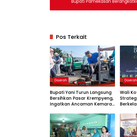
Bupati Pamekasan Berangkatkan
Pos Terkait
Daerah
Daera
Bupati Yani Turun Langsung
Wali K
Bersihkan Pasar Krempyeng,
Strate
Ingatkan Ancaman Kemarau
Berkela
Panjang
Nasion