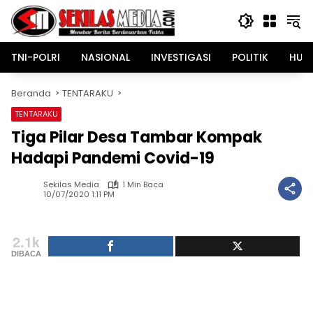
Langsung
ke
konten
TNI-POLRI
NASIONAL
INVESTIGASI
POLITIK
HUK
Beranda
TENTARAKU
TENTARAKU
Tiga Pilar Desa Tambar Kompak
Hadapi Pandemi Covid-19
Sekilas Media
1 Min Baca
10/07/2020 1:11 PM
2.1k
DIBACA