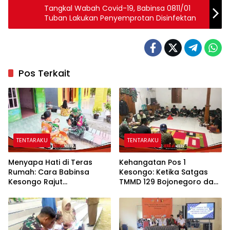
Tangkal Wabah Covid-19, Babinsa 0811/01
Tuban Lakukan Penyemprotan Disinfektan
Pos Terkait
TENTARAKU
TENTARAKU
Menyapa Hati di Teras
Kehangatan Pos 1
Rumah: Cara Babinsa
Kesongo: Ketika Satgas
Kesongo Rajut
TMMD 129 Bojonegoro dan
Kebersamaan di TMMD 129
Warga Menyatu Tanpa
Bojonegoro
Sekat