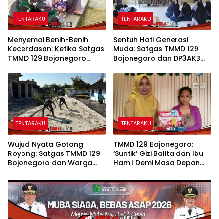
TENTARAKU
TENTARAKU
Menyemai Benih-Benih
Sentuh Hati Generasi
Kecerdasan: Ketika Satgas
Muda: Satgas TMMD 129
TMMD 129 Bojonegoro
Bojonegoro dan DP3AKB
Membuka ‘Jendela Dunia’
Edukasi Stunting, serta
Anak-Anak Kesongo
Kesehatan Reproduksi di
Kesongo
TENTARAKU
TENTARAKU
Wujud Nyata Gotong
TMMD 129 Bojonegoro:
Royong: Satgas TMMD 129
‘Suntik’ Gizi Balita dan Ibu
Bojonegoro dan Warga
Hamil Demi Masa Depan
Pacu Pembangunan
Bebas Stunting
Drainase demi Keawetan
Jalan Desa