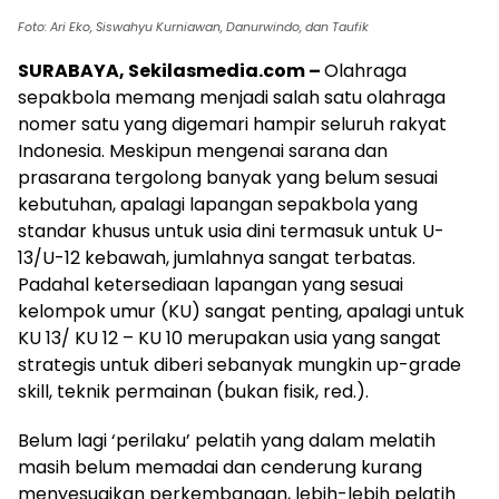
Foto: Ari Eko, Siswahyu Kurniawan, Danurwindo, dan Taufik
SURABAYA, Sekilasmedia.com –
Olahraga
sepakbola memang menjadi salah satu olahraga
nomer satu yang digemari hampir seluruh rakyat
Indonesia. Meskipun mengenai sarana dan
prasarana tergolong banyak yang belum sesuai
kebutuhan, apalagi lapangan sepakbola yang
standar khusus untuk usia dini termasuk untuk U-
13/U-12 kebawah, jumlahnya sangat terbatas.
Padahal ketersediaan lapangan yang sesuai
kelompok umur (KU) sangat penting, apalagi untuk
KU 13/ KU 12 – KU 10 merupakan usia yang sangat
strategis untuk diberi sebanyak mungkin up-grade
skill, teknik permainan (bukan fisik, red.).
Belum lagi ‘perilaku’ pelatih yang dalam melatih
masih belum memadai dan cenderung kurang
menyesuaikan perkembangan, lebih-lebih pelatih