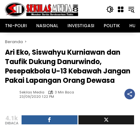
Langsung
ke
konten
TNI-POLRI
NASIONAL
INVESTIGASI
POLITIK
HUK
Beranda
Ari Eko, Siswahyu Kurniawan dan
Taufik Dukung Danurwindo,
Pesepakbola U-13 Kebawah Jangan
Pakai Lapangan Orang Dewasa
Sekilas Media
3 Min Baca
23/09/2020 1:22 PM
4.1k
DIBACA