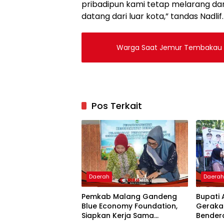
pribadipun kami tetap melarang da
datang dari luar kota,” tandas Nadlif.
Warga Saat Jemur Tembakau D
Pos Terkait
Daerah
Daera
Pemkab Malang Gandeng
Bupati 
Blue Economy Foundation,
Geraka
Siapkan Kerja Sama
Bendera