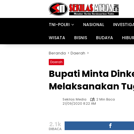
Langsung
ke
konten
TNI-POLRI
NASIONAL
INVESTIG
WISATA
BISNIS
BUDAYA
HIBU
Beranda
Daerah
Daerah
Bupati Minta Dink
Melaksanakan T
Sekilas Media
2 Min Baca
21/09/2020 8:22 AM
2.1k
DIBACA