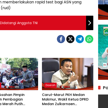
n memberlakukan rapid test bagi ASN yang
 (rud)
idatangi Anggota TNI
h
Daerah
Po
Asahan Pimpin
Carut-Marut PKH Medan
n Pembagian
Makmur, Wakil Ketua DPRD
 Merah Putih
Medan Zulkarnaen