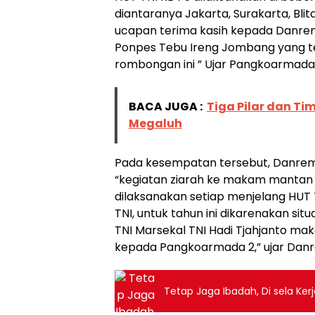
diantaranya Jakarta, Surakarta, Bl
ucapan terima kasih kepada Danrem
Ponpes Tebu Ireng Jombang yang t
rombongan ini ” Ujar Pangkoarmada 
BACA JUGA :
Tiga Pilar dan T
Megaluh
Pada kesempatan tersebut, Danrem
“kegiatan ziarah ke makam mantan 
dilaksanakan setiap menjelang HUT TN
TNI, untuk tahun ini dikarenakan si
TNI Marsekal TNI Hadi Tjahjanto ma
kepada Pangkoarmada 2,” ujar Dan
Tetap Jaga Ibadah, Di sela Ke