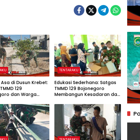
RAKU
TENTARAKU
 Asa di Dusun Krebet:
Edukasi Sederhana: Satgas
 TMMD 129
TMMD 129 Bojonegoro
goro dan Warga
Membangun Kesadaran dan
 Perkuat Drainase
Karakter Peduli Lingkungan
di Kesongo
Po
RAKU
TENTARAKU