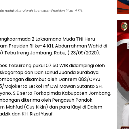
o melakukan ziarah ke makam Presiden RI ke-4 KH.
angkoarmada 2 Laksamana Muda TNI Heru
am Presiden RI ke-4 KH. Abdurrahman Wahid di
 Tebu Ireng Jombang. Rabu, ( 23/09/2020).
es Tebuireng pukul 07.50 WIB didampingi oleh
Kaskogartap dan Dan Lanud Juanda Surabaya.
ombongan disambut oleh Danrem 082/CPYJ
15/Mojokerto Letkol Inf Dwi Mawan Sutanto SH,
iyono, S.E serta Forkopimda Kabupaten Jombang.
ombongan diterima oleh Pengasuh Pondok
m Mahfud (Gus Kikin) dan para Kiayi di Dalem
zik dan KH. Rizal Yusuf.