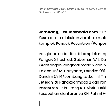
Pangkoarmada 2 Laksamana Muda TNI Heru Kusmant
Abdurrahman Wahid
Jombang, Sekilasmedia.com
– P
Kusmanto melakukan ziarah ke mak
komplek Pondok Pesantren (Ponpes)
Pangkoarmada tiba di komplek Ponp
Pangdiv 2 Kostrad, Gubernur AAL, 
Kedatangan Pangkoarmada 2 dan r
Kolonel Inf M. Dariyanto, Dandim 08
Dandim 0814/Jombang Letkol Inf Tr
Setelah itu Pangkoarmada 2 dan r
Pesantren Tebu Ireng KH. Abdul Haki
kasepuhan diantaranya KH. Fahmi Had