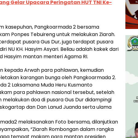
ng Gelar Upacara Peringatan HUT TNI Ke-
lem kasepuhan, Pangkoarmada 2 bersama
m Ponpes Tebuireng untuk melakukan Ziarah.
terdapat pusara Gus Dur, juga terdapat pusara
iri NU KH. Hasyim Asyari. Beliau adalah kakek dari
id Hasyim mantan menteri Agama RI.
an kepada Arwah para pahlawan, kemudian
eletakan karangan bunga oleh Pangkoarmada 2.
ada 2 Laksamana Muda Heru Kusmanto
akam para pahlawan nasional tersebut, setelah
melakukan doa di pusara Gus Dur didampingi
Kaskogartap dan Dan Lanud Juanda serta ulama
rmada2 melaksanakan Foto bersama, dilanjutkan
nyampaikan, “Ziarah Rombongan dalam rangka
berapa tempat makam para mantan presiden