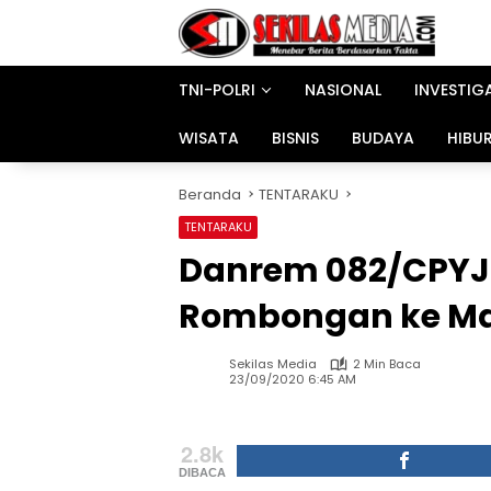
Langsung
ke
konten
TNI-POLRI
NASIONAL
INVESTIG
WISATA
BISNIS
BUDAYA
HIBU
Beranda
TENTARAKU
TENTARAKU
Danrem 082/CPYJ
Rombongan ke Mak
Sekilas Media
2 Min Baca
23/09/2020 6:45 AM
2.8k
DIBACA