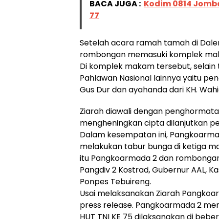
BACA JUGA :
Kodim 0814 Jomba
77
Setelah acara ramah tamah di Da
rombongan memasuki komplek maka
Di komplek makam tersebut, selain 
Pahlawan Nasional lainnya yaitu pend
Gus Dur dan ayahanda dari KH. Wah
Ziarah diawali dengan penghormat
mengheningkan cipta dilanjutkan p
Dalam kesempatan ini, Pangkoarm
melakukan tabur bunga di ketiga m
itu Pangkoarmada 2 dan rombongan 
Pangdiv 2 Kostrad, Gubernur AAL, 
Ponpes Tebuireng.
Usai melaksanakan Ziarah Pangkoa
press release. Pangkoarmada 2 me
HUT TNI KE 75 dilaksanakan di be