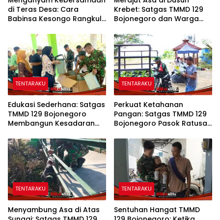
di Teras Desa: Cara
Krebet: Satgas TMMD 129
Babinsa Kesongo Rangkul
Bojonegoro dan Warga
Warga Sukseskan TMMD
Kompak Perkuat Drainase
129 Bojonegoro
TENTARAKU
TENTARAKU
Edukasi Sederhana: Satgas
Perkuat Ketahanan
TMMD 129 Bojonegoro
Pangan: Satgas TMMD 129
Membangun Kesadaran
Bojonegoro Pasok Ratusan
dan Karakter Peduli
Bibit Sayuran untuk Warga
Lingkungan di Kesongo
Kesongo
TENTARAKU
TENTARAKU
Menyambung Asa di Atas
Sentuhan Hangat TMMD
Sungai: Satgas TMMD 129
129 Bojonegoro: Ketika