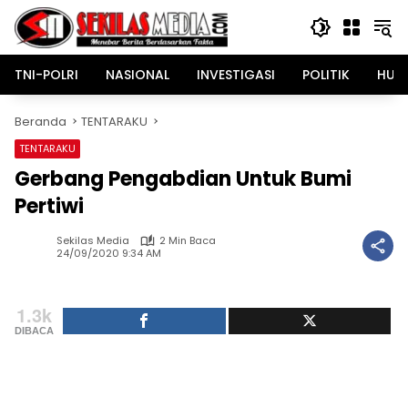
Langsung
ke
konten
TNI-POLRI
NASIONAL
INVESTIGASI
POLITIK
HUK
Beranda
TENTARAKU
TENTARAKU
Gerbang Pengabdian Untuk Bumi
Pertiwi
Sekilas Media
2 Min Baca
24/09/2020 9:34 AM
1.3k
DIBACA