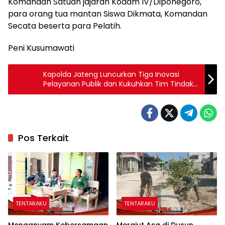
Komandan Satuan jajaran Kodam IV/Diponegoro,
para orang tua mantan Siswa Dikmata, Komandan
Secata beserta para Pelatih.
Peni Kusumawati
Kapolda Jateng Luncurkan Tiga Inovasi
Pelayanan Publik dan Kukuhkan Tim Tindak
Disiplin Covid-19 Polres Purbalingga
Pos Terkait
TENTARAKU
TENTARAKU
Menganyam Kebersamaan
Merajut Asa di Dusun