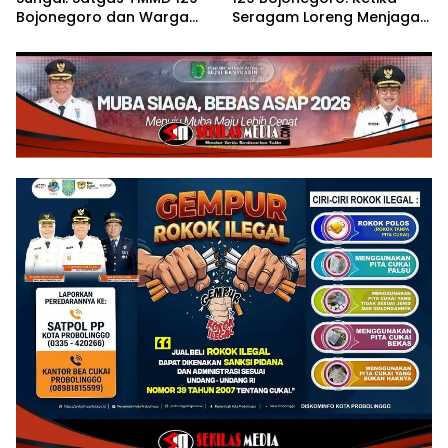
Bojonegoro dan Warga
Seragam Loreng Menjaga
Wujudkan Jembatan Brang
Senyum Sang Balita di
Etan
Kesongo