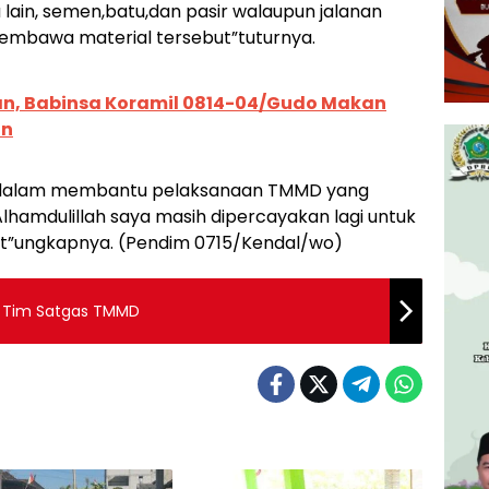
lain, semen,batu,dan pasir walaupun jalanan
embawa material tersebut”tuturnya.
n, Babinsa Koramil 0814-04/Gudo Makan
an
n dalam membantu pelaksanaan TMMD yang
lhamdulillah saya masih dipercayakan lagi untuk
”ungkapnya. (Pendim 0715/Kendal/wo)
si Tim Satgas TMMD