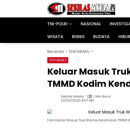
Langsung
ke
konten
TNI-POLRI
NASIONAL
INVESTIG
WISATA
BISNIS
BUDAYA
HIBU
Beranda
TENTARAKU
TENTARAKU
Keluar Masuk Tru
TMMD Kodim Kend
Sekilas Media
1 Min Baca
23/09/2020 8:57 AM
Foto Keluar Masuk Truk Warnai Keramaian TMMD 