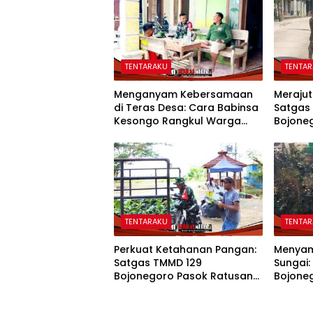
TENTARAKU
TENTA
Menganyam Kebersamaan
Merajut
di Teras Desa: Cara Babinsa
Satgas
Kesongo Rangkul Warga
Bojone
Sukseskan TMMD 129
Kompak
Bojonegoro
TENTARAKU
TENTA
Perkuat Ketahanan Pangan:
Menyam
Satgas TMMD 129
Sungai:
Bojonegoro Pasok Ratusan
Bojone
Bibit Sayuran untuk Warga
Wujudk
Kesongo
Etan