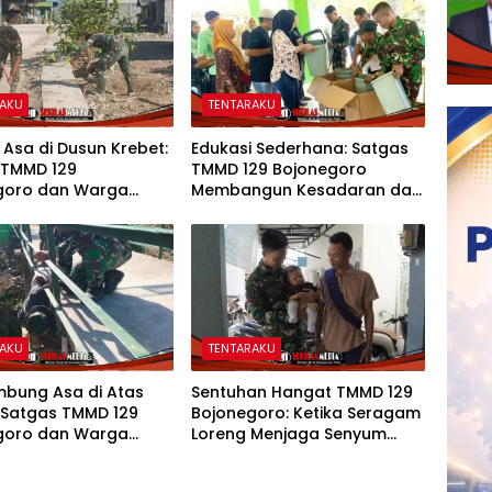
RAKU
TENTARAKU
 Asa di Dusun Krebet:
Edukasi Sederhana: Satgas
 TMMD 129
TMMD 129 Bojonegoro
goro dan Warga
Membangun Kesadaran dan
 Perkuat Drainase
Karakter Peduli Lingkungan
di Kesongo
RAKU
TENTARAKU
bung Asa di Atas
Sentuhan Hangat TMMD 129
 Satgas TMMD 129
Bojonegoro: Ketika Seragam
goro dan Warga
Loreng Menjaga Senyum
an Jembatan Brang
Sang Balita di Kesongo