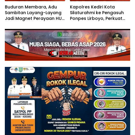
Buduran Membara, Adu
Kapolres Kediri Kota
Sambitan Layang-Layang
Silaturahmi ke Pengasuh
Jadi Magnet Perayaan HUT
Ponpes Lirboyo, Perkuat
RI ke-81
Sinergi Polri dan Ulama