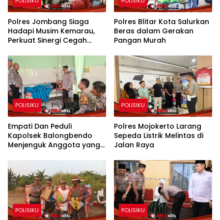
POLISIKU
POLISIKU
Polres Jombang Siaga
Polres Blitar Kota Salurkan
Hadapi Musim Kemarau,
Beras dalam Gerakan
Perkuat Sinergi Cegah
Pangan Murah
Kekeringan dan Karhutla
POLISIKU
POLISIKU
Empati Dan Peduli
Polres Mojokerto Larang
Kapolsek Balongbendo
Sepeda Listrik Melintas di
Menjenguk Anggota yang
Jalan Raya
Sakit
POLISIKU
POLISIKU