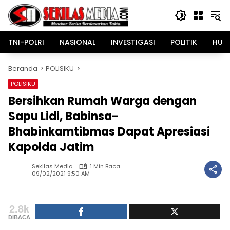
Langsung
ke
konten
TNI-POLRI
NASIONAL
INVESTIGASI
POLITIK
HUK
Beranda
POLISIKU
POLISIKU
Bersihkan Rumah Warga dengan
Sapu Lidi, Babinsa-
Bhabinkamtibmas Dapat Apresiasi
Kapolda Jatim
Sekilas Media
1 Min Baca
09/02/2021 9:50 AM
2.8k
DIBACA