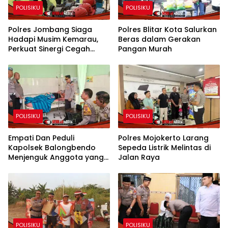
POLISIKU
POLISIKU
Polres Jombang Siaga
Polres Blitar Kota Salurkan
Hadapi Musim Kemarau,
Beras dalam Gerakan
Perkuat Sinergi Cegah
Pangan Murah
Kekeringan dan Karhutla
POLISIKU
POLISIKU
Empati Dan Peduli
Polres Mojokerto Larang
Kapolsek Balongbendo
Sepeda Listrik Melintas di
Menjenguk Anggota yang
Jalan Raya
Sakit
POLISIKU
POLISIKU