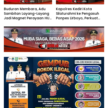
Buduran Membara, Adu
Kapolres Kediri Kota
Sambitan Layang-Layang
Silaturahmi ke Pengasuh
Jadi Magnet Perayaan HUT
Ponpes Lirboyo, Perkuat
RI ke-81
Sinergi Polri dan Ulama