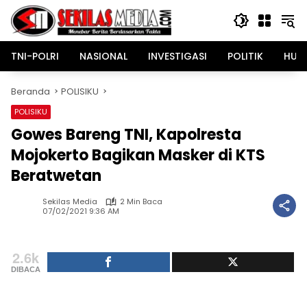
Langsung
ke
konten
TNI-POLRI
NASIONAL
INVESTIGASI
POLITIK
HUK
Beranda
POLISIKU
POLISIKU
Gowes Bareng TNI, Kapolresta
Mojokerto Bagikan Masker di KTS
Beratwetan
Sekilas Media
2 Min Baca
07/02/2021 9:36 AM
2.6k
DIBACA