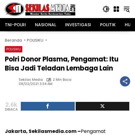
Langsung
ke
konten
TNI-POLRI
NASIONAL
INVESTIGASI
POLITIK
HUK
Beranda
POLISIKU
POLISIKU
Polri Donor Plasma, Pengamat: Itu
Bisa Jadi Teladan Lembaga Lain
Sekilas Media
2 Min Baca
08/02/2021 3:34 AM
2.6k
DIBACA
Jakarta, Sekilasmedia.com –
Pengamat