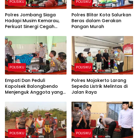
POLISIKU
POLISIKU
Polres Jombang Siaga
Polres Blitar Kota Salurkan
Hadapi Musim Kemarau,
Beras dalam Gerakan
Perkuat Sinergi Cegah
Pangan Murah
Kekeringan dan Karhutla
POLISIKU
POLISIKU
Empati Dan Peduli
Polres Mojokerto Larang
Kapolsek Balongbendo
Sepeda Listrik Melintas di
Menjenguk Anggota yang
Jalan Raya
Sakit
POLISIKU
POLISIKU