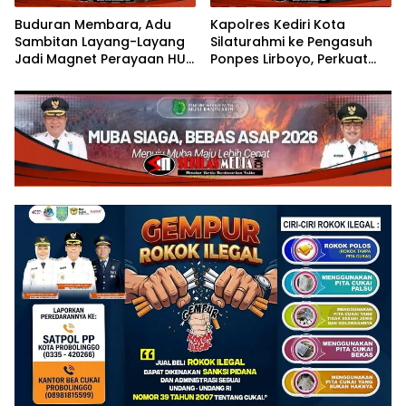
Buduran Membara, Adu
Kapolres Kediri Kota
Sambitan Layang-Layang
Silaturahmi ke Pengasuh
Jadi Magnet Perayaan HUT
Ponpes Lirboyo, Perkuat
RI ke-81
Sinergi Polri dan Ulama