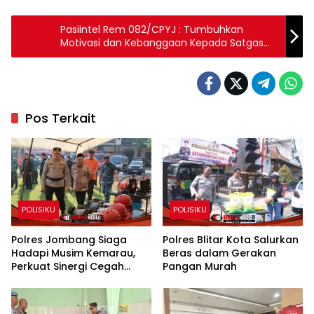
Pasiintel Rem 082/CPYJ : Tumbuhkan
Motivasi dan Kebanggaan Kepada Satgas
Apter
Pos Terkait
POLISIKU
POLISIKU
Polres Jombang Siaga
Polres Blitar Kota Salurkan
Hadapi Musim Kemarau,
Beras dalam Gerakan
Perkuat Sinergi Cegah
Pangan Murah
Kekeringan dan Karhutla