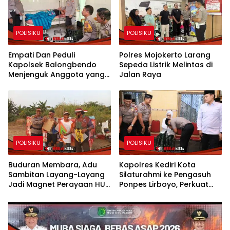
POLISIKU
POLISIKU
Empati Dan Peduli
Polres Mojokerto Larang
Kapolsek Balongbendo
Sepeda Listrik Melintas di
Menjenguk Anggota yang
Jalan Raya
Sakit
POLISIKU
POLISIKU
Buduran Membara, Adu
Kapolres Kediri Kota
Sambitan Layang-Layang
Silaturahmi ke Pengasuh
Jadi Magnet Perayaan HUT
Ponpes Lirboyo, Perkuat
RI ke-81
Sinergi Polri dan Ulama