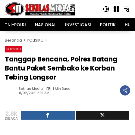
Langsung
ke
konten
TNI-POLRI
NASIONAL
INVESTIGASI
POLITIK
HUK
Beranda
POLISIKU
POLISIKU
Tanggap Bencana, Polres Batang
Bantu Paket Sembako ke Korban
Tebing Longsor
Sekilas Media
1 Min Baca
11/02/2021 5:19 AM
2.8k
DIBACA