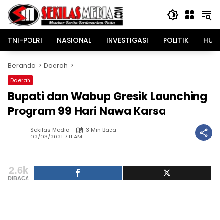
Langsung
ke
konten
TNI-POLRI
NASIONAL
INVESTIGASI
POLITIK
HUK
Beranda
Daerah
Daerah
Bupati dan Wabup Gresik Launching
Program 99 Hari Nawa Karsa
Sekilas Media
3 Min Baca
02/03/2021 7:11 AM
2.6k
DIBACA