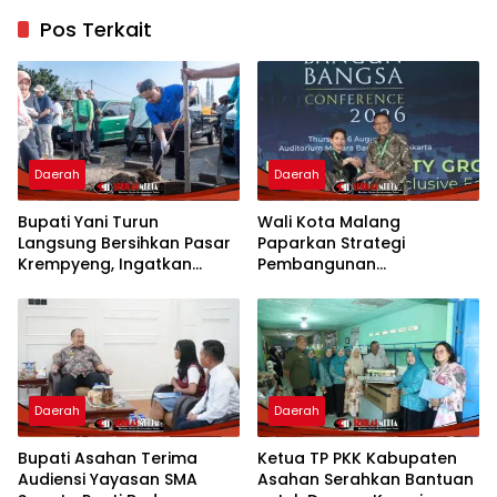
Pos Terkait
Daerah
Daerah
Bupati Yani Turun
Wali Kota Malang
Langsung Bersihkan Pasar
Paparkan Strategi
Krempyeng, Ingatkan
Pembangunan
Ancaman Kemarau
Berkelanjutan di Forum
Panjang
Nasional CNN Indonesia
Daerah
Daerah
Bupati Asahan Terima
Ketua TP PKK Kabupaten
Audiensi Yayasan SMA
Asahan Serahkan Bantuan