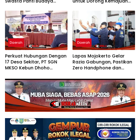
Swasta Panti Budaya
untuk Dorong Kemajuan
Kisaran, Apresiasi Prestasi
Usaha Poklak Kelurahan
Grace Natalie Sagala
Sentang
Daerah
Daerah
Perkuat Hubungan Dengan
Lapas Mojokerto Gelar
17 Desa Sekitar, PT SGN
Razia Gabungan, Pastikan
MKSO Kebun Dhoho
Zero Handphone dan
Kembali Salurkan Bantuan
Narkoba
Gula