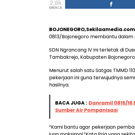
2.8k
DIBACA
BOJONEGORO,Sekilaamedia.com
0813/Bojonegoro membantu dalam p
SDN Ngrancang IV ini terletak di
Tambakrejo, Kabupaten Bojonegoro 
Menurut salah satu Satgas TMMD 110
pekerjaan ini guna terwujudnya sem
hasilnya.
BACA JUGA :
Danramil 0815/16 
Sumber Air Pompanisasi
“Kami bantu agar pekerjaan pembangu
juga maksimal,”Kata Pria yang sekita