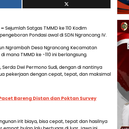
 –
Sejumlah Satgas TMMD ke 110 Kodim
engeboran Pondasi awal di SDN Ngrancang IV.
 Dusun Ngrambah Desa Ngrancang Kecamatan
di mana TMMD ke -110 ini berlangsung.
, Serda Dwi Permono Sudi, dengan di nantinya
ua pekerjaan dengan cepat, tepat, dan maksimal
Pacet Bareng Distan dan Poktan Survey
nan irit biaya, bisa cepat, tepat dan hasilnya
r empat bulan lalu bertugas di luar Jawa ini,