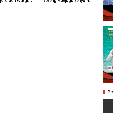
goro dan Warga
Loreng Menjaga Senyum
an Jembatan Brang
Sang Balita di Kesongo
Po