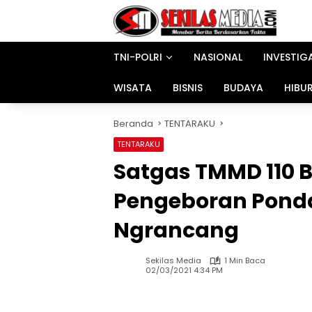
Langsung
ke
konten
TNI-POLRI
NASIONAL
INVESTIG
WISATA
BISNIS
BUDAYA
HIBU
Beranda
TENTARAKU
TENTARAKU
Satgas TMMD 110 
Pengeboran Ponda
Ngrancang
Sekilas Media
1 Min Baca
02/03/2021 4:34 PM