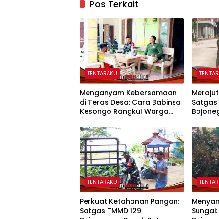
Pos Terkait
TENTARAKU
TENTA
Menganyam Kebersamaan
Merajut
di Teras Desa: Cara Babinsa
Satgas
Kesongo Rangkul Warga
Bojone
Sukseskan TMMD 129
Kompak
Bojonegoro
TENTARAKU
TENTA
Perkuat Ketahanan Pangan:
Menyam
Satgas TMMD 129
Sungai: