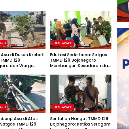
RAKU
TENTARAKU
 Asa di Dusun Krebet:
Edukasi Sederhana: Satgas
 TMMD 129
TMMD 129 Bojonegoro
goro dan Warga
Membangun Kesadaran dan
 Perkuat Drainase
Karakter Peduli Lingkungan
di Kesongo
RAKU
TENTARAKU
bung Asa di Atas
Sentuhan Hangat TMMD 129
 Satgas TMMD 129
Bojonegoro: Ketika Seragam