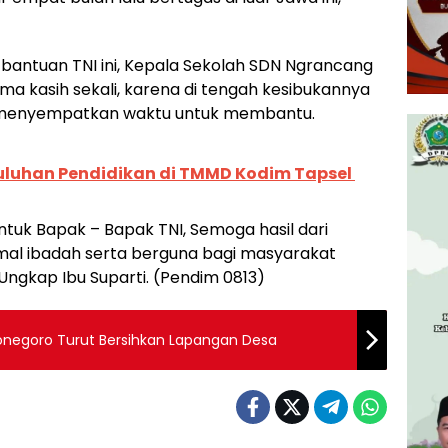
bantuan TNI ini, Kepala Sekolah SDN Ngrancang
ma kasih sekali, karena di tengah kesibukannya
isa menyempatkan waktu untuk membantu.
uluhan Pendidikan di TMMD Kodim Tapsel
ntuk Bapak – Bapak TNI, Semoga hasil dari
 amal ibadah serta berguna bagi masyarakat
gkap Ibu Suparti. (Pendim 0813)
onegoro Turut Bersihkan Lapangan Desa