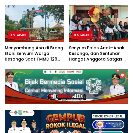
Kesongo Tanggap
Mengukir Kebersamaan
Bencana Sejak Dini
dengan Warga
TENTARAKU
TENTARAKU
Menyambung Asa di Brang
Senyum Polos Anak-Anak
Etan: Senyum Warga
Kesongo, dan Sentuhan
Kesongo Saat TMMD 129
Hangat Anggota Satgas di
Bojonegoro Bangun
Sela TMMD 129 Bojonegoro
Jembatan Impian