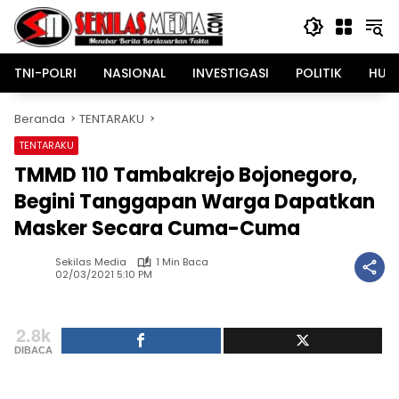
Langsung
ke
konten
TNI-POLRI
NASIONAL
INVESTIGASI
POLITIK
HUK
Beranda
TENTARAKU
TENTARAKU
TMMD 110 Tambakrejo Bojonegoro,
Begini Tanggapan Warga Dapatkan
Masker Secara Cuma-Cuma
Sekilas Media
1 Min Baca
02/03/2021 5:10 PM
2.8k
DIBACA