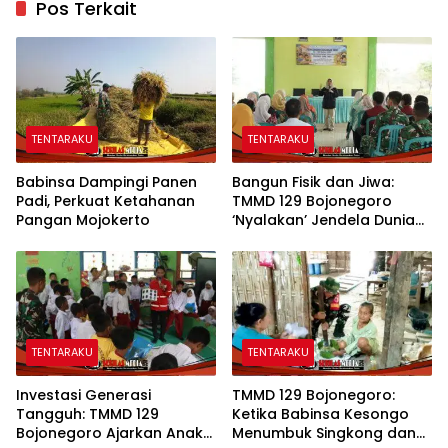
Pos Terkait
TENTARAKU
TENTARAKU
Babinsa Dampingi Panen
Bangun Fisik dan Jiwa:
Padi, Perkuat Ketahanan
TMMD 129 Bojonegoro
Pangan Mojokerto
‘Nyalakan’ Jendela Dunia
Lewat Literasi
TENTARAKU
TENTARAKU
Investasi Generasi
TMMD 129 Bojonegoro:
Tangguh: TMMD 129
Ketika Babinsa Kesongo
Bojonegoro Ajarkan Anak
Menumbuk Singkong dan