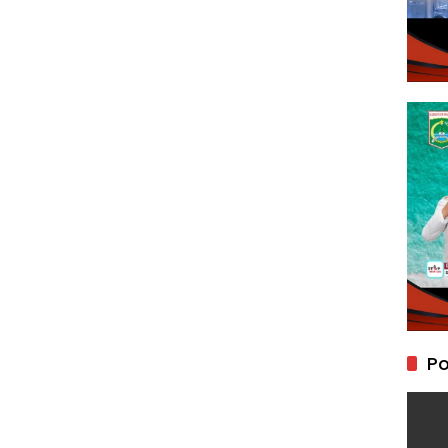
eawetan Jalan Desa
Po