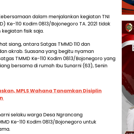
ebersamaan dalam menjalankan kegiatan TNI
Ke-110 Kodim 0813/Bojonegoro TA. 2021 tidak
egiatan fisik saja.
rahat siang, antara Satgas TMMD 110 dan
 dan akrab. Suasana yang begitu nyaman
i Satgas TMMD Ke-110 Kodim 0813/Bojonegoro yang
iang bersama di rumah Ibu Sunarni (63), Senin
askan, MPLS Wahana Tanamkan Disiplin
an
unarni selaku warga Desa Ngrancang
MD Ke-110 Kodim 0813/Bojonegoro untuk
ama.