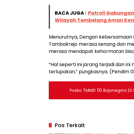
BACA JUGA :
Patroli Gabungan
Wilayah Tembelang Aman Kon
Menurutnya, Dengan kebersamaan i
Tambakrejo merasa senang dan mera
merasa mendapat kehormatan bisa
“Hal seperti ini jarang terjadi dan
terlupakan,” pungkasnya. (Pendim 0
Posko TMMD 110 Bojonegoro Di
Pos Terkait