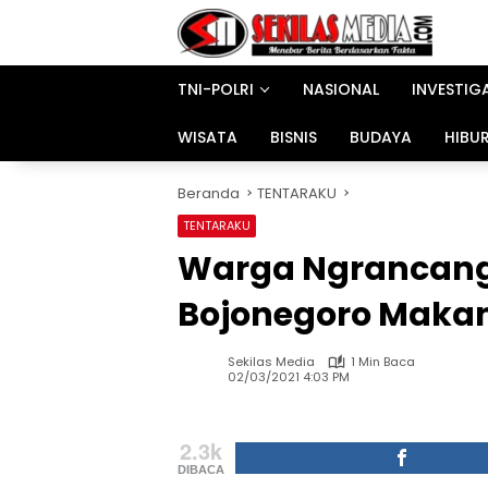
Langsung
ke
konten
TNI-POLRI
NASIONAL
INVESTIG
WISATA
BISNIS
BUDAYA
HIBU
Beranda
TENTARAKU
TENTARAKU
Warga Ngrancang
Bojonegoro Makan
Sekilas Media
1 Min Baca
02/03/2021 4:03 PM
2.3k
DIBACA