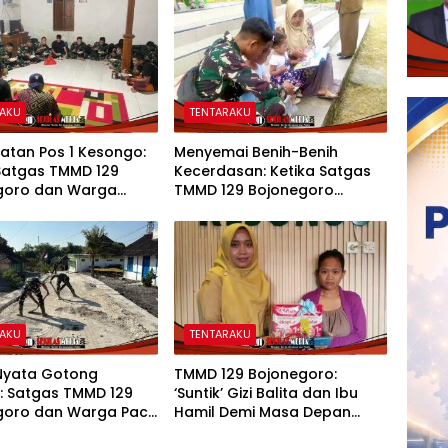
RAKU
TENTARAKU
atan Pos 1 Kesongo:
Menyemai Benih-Benih
 Satgas TMMD 129
Kecerdasan: Ketika Satgas
goro dan Warga
TMMD 129 Bojonegoro
u Tanpa Sekat
Membuka ‘Jendela Dunia’
Anak-Anak Kesongo
RAKU
TENTARAKU
Nyata Gotong
TMMD 129 Bojonegoro:
: Satgas TMMD 129
‘Suntik’ Gizi Balita dan Ibu
goro dan Warga Pacu
Hamil Demi Masa Depan
gunan Drainase
Bebas Stunting