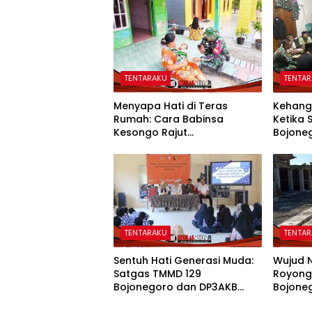
TENTARAKU
TENTA
Menyapa Hati di Teras
Kehang
Rumah: Cara Babinsa
Ketika
Kesongo Rajut
Bojone
Kebersamaan di TMMD 129
Menyat
Bojonegoro
TENTARAKU
TENTA
Sentuh Hati Generasi Muda:
Wujud 
Satgas TMMD 129
Royong
Bojonegoro dan DP3AKB
Bojone
Edukasi Stunting, serta
Pemban