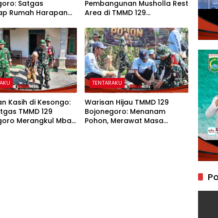
goro: Satgas
Pembangunan Musholla Rest
ap Rumah Harapan
Area di TMMD 129
asiman Menjadi
Bojonegoro Tahap Pasang
 Layak dan Nyaman
Keramik dan Pengecatan
Teras
RAKU
TENTARAKU
n Kasih di Kesongo:
Warisan Hijau TMMD 129
atgas TMMD 129
Bojonegoro: Menanam
goro Merangkul Mbah
Pohon, Merawat Masa
h Menatap Rumah
Depan Desa Kesongo
ak Tercinta
Po