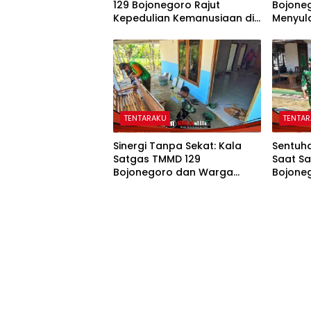
129 Bojonegoro Rajut
Bojone
Kepedulian Kemanusiaan di
Menyul
Desa Kesongo
Mbah K
Hunian
TENTARAKU
TENTA
Sinergi Tanpa Sekat: Kala
Sentuha
Satgas TMMD 129
Saat S
Bojonegoro dan Warga
Bojone
Kesongo Bahu-Membahu
Kasida
Merajut Asa Ibu Jasmiati
Baru An