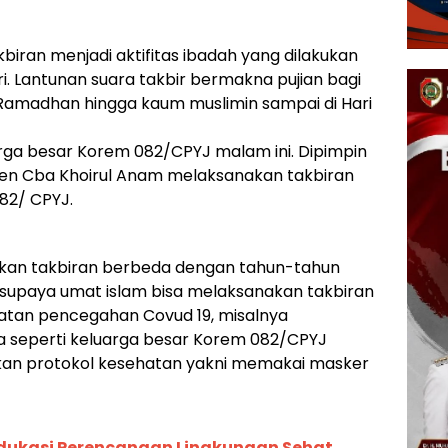
biran menjadi aktifitas ibadah yang dilakukan
tri. Lantunan suara takbir bermakna pujian bagi
 Ramadhan hingga kaum muslimin sampai di Hari
arga besar Korem 082/CPYJ malam ini. Dipimpin
en Cba Khoirul Anam melaksanakan takbiran
82/ CPYJ.
ikan takbiran berbeda dengan tahun-tahun
supaya umat islam bisa melaksanakan takbiran
atan pencegahan Covud 19, misalnya
la seperti keluarga besar Korem 082/CPYJ
an protokol kesehatan yakni memakai masker
dukasi Perencanaan Lingkungan Sehat