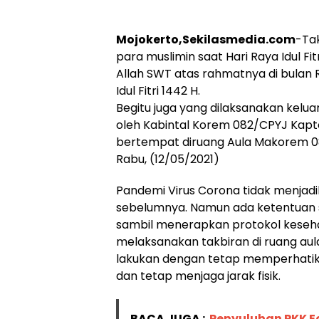
Mojokerto,Sekilasmedia.com
-Tak
para muslimin saat Hari Raya Idul Fi
Allah SWT atas rahmatnya di bulan
Idul Fitri 1442 H.
Begitu juga yang dilaksanakan kelu
oleh Kabintal Korem 082/CPYJ Kapt
bertempat diruang Aula Makorem 0
Rabu, (12/05/2021)
Pandemi Virus Corona tidak menjad
sebelumnya. Namun ada ketentuan 
sambil menerapkan protokol keseh
melaksanakan takbiran di ruang au
lakukan dengan tetap memperhatik
dan tetap menjaga jarak fisik.
BACA JUGA :
Penyuluhan PKK E