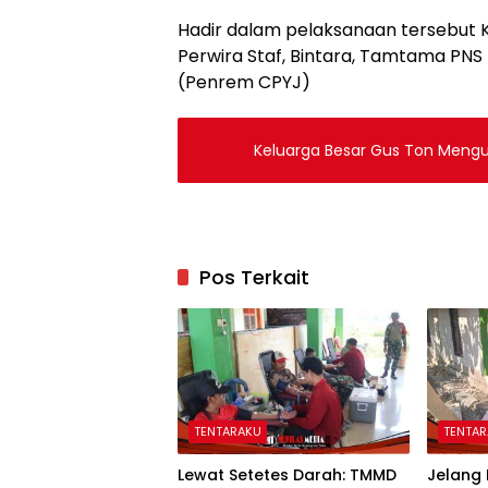
Hadir dalam pelaksanaan tersebut K
Perwira Staf, Bintara, Tamtama PN
(Penrem CPYJ)
Keluarga Besar Gus Ton Menguc
Pos Terkait
TENTARAKU
TENTA
Lewat Setetes Darah: TMMD
Jelang