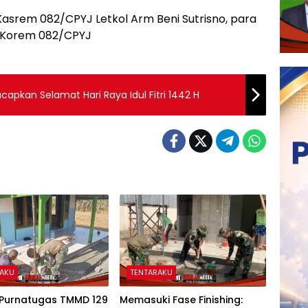
asrem 082/CPYJ Letkol Arm Beni Sutrisno, para
S Korem 082/CPYJ
apkan Selamat Hari Raya Idul Fitri 1442 H
RAKU
TENTARAKU
 Purnatugas TMMD 129
Memasuki Fase Finishing: