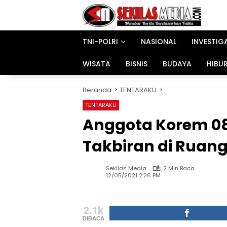
Langsung
ke
konten
TNI-POLRI
NASIONAL
INVESTIG
WISATA
BISNIS
BUDAYA
HIBU
Beranda
TENTARAKU
TENTARAKU
Anggota Korem 0
Takbiran di Ruang
Sekilas Media
2 Min Baca
12/05/2021 2:26 PM
2.1k
DIBACA