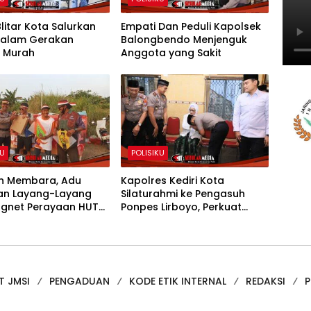
Blitar Kota Salurkan
Empati Dan Peduli Kapolsek
dalam Gerakan
Balongbendo Menjenguk
 Murah
Anggota yang Sakit
KU
POLISIKU
n Membara, Adu
Kapolres Kediri Kota
an Layang-Layang
Silaturahmi ke Pengasuh
agnet Perayaan HUT
Ponpes Lirboyo, Perkuat
1
Sinergi Polri dan Ulama
T JMSI
PENGADUAN
KODE ETIK INTERNAL
REDAKSI