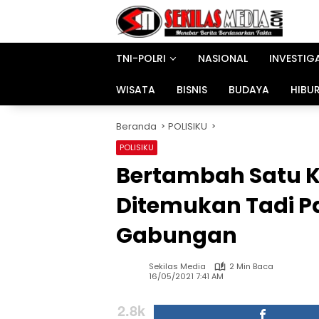
Langsung
ke
konten
TNI-POLRI
NASIONAL
INVESTIG
WISATA
BISNIS
BUDAYA
HIBU
Beranda
POLISIKU
POLISIKU
Bertambah Satu 
Ditemukan Tadi P
Gabungan
Sekilas Media
2 Min Baca
16/05/2021 7:41 AM
2.8k