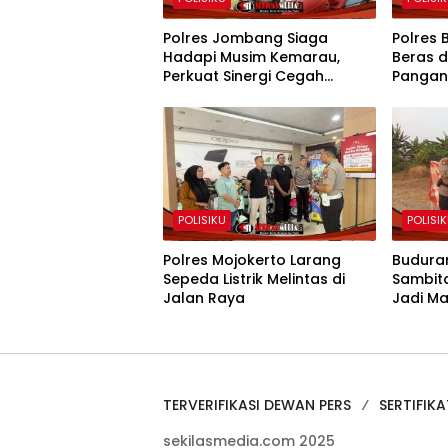
Polres Jombang Siaga
Polres 
Hadapi Musim Kemarau,
Beras 
Perkuat Sinergi Cegah
Pangan
Kekeringan dan Karhutla
POLISIKU
POLISI
Polres Mojokerto Larang
Budura
Sepeda Listrik Melintas di
Sambit
Jalan Raya
Jadi M
RI ke-8
TERVERIFIKASI DEWAN PERS
SERTIFIKA
sekilasmedia.com 2025