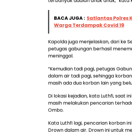
terbanyak adalah anak anak,” kata 
BACA JUGA :
Satlantas Polres
Warga Terdampak Covid 19
Kapolda juga menjelaskan, dari ke S
petugas gabungan berhasil menem
meninggal.
“Kemudian tadi pagi, petugas Gabu
dalam air tadi pagi, sehingga korba
masih ada dua korban lain yang belu
Di lokasi kejadian, kata Luthfi, saat
masih melakukan pencarian terhada
Ombo.
Kata Luthfi lagi, pencarian korban 
Drown dalam air. Drown ini untuk m