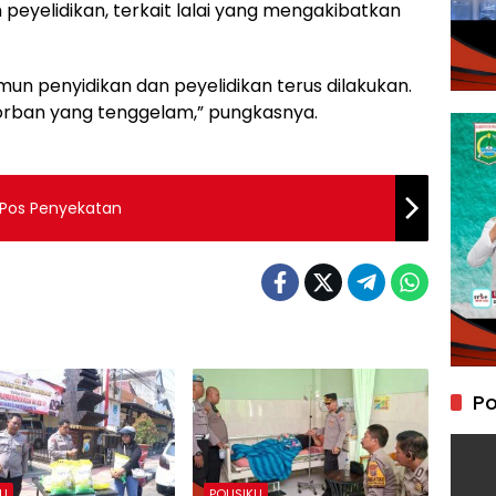
 peyelidikan, terkait lalai yang mengakibatkan
un penyidikan dan peyelidikan terus dilakukan.
 korban yang tenggelam,” pungkasnya.
Pos Penyekatan
Po
KU
POLISIKU