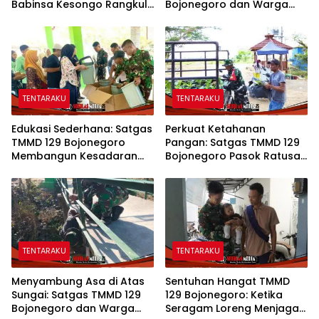
Babinsa Kesongo Rangkul
Bojonegoro dan Warga
Warga Sukseskan TMMD
Kompak Perkuat Drainase
129 Bojonegoro
TENTARAKU
TENTARAKU
Edukasi Sederhana: Satgas
Perkuat Ketahanan
TMMD 129 Bojonegoro
Pangan: Satgas TMMD 129
Membangun Kesadaran
Bojonegoro Pasok Ratusan
dan Karakter Peduli
Bibit Sayuran untuk Warga
Lingkungan di Kesongo
Kesongo
TENTARAKU
TENTARAKU
Menyambung Asa di Atas
Sentuhan Hangat TMMD
Sungai: Satgas TMMD 129
129 Bojonegoro: Ketika
Bojonegoro dan Warga
Seragam Loreng Menjaga