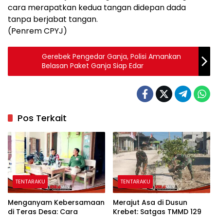
cara merapatkan kedua tangan didepan dada
tanpa berjabat tangan.
(Penrem CPYJ)
Gerebek Pengedar Ganja, Polisi Amankan
Belasan Paket Ganja Siap Edar
Pos Terkait
TENTARAKU
TENTARAKU
Menganyam Kebersamaan
Merajut Asa di Dusun
di Teras Desa: Cara
Krebet: Satgas TMMD 129