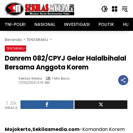
Langsung
ke
konten
TNI-POLRI
NASIONAL
INVESTIGASI
POLITIK
HUK
Beranda
TENTARAKU
TENTARAKU
Danrem 082/CPYJ Gelar Halalbihalal
Bersama Anggota Korem
Sekilas Media
1 Min Baca
17/05/2021 5:10 AM
1.8k
DIBACA
Mojokerto,Sekilasmedia.com
-Komandan Korem