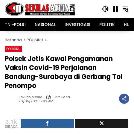
Langsung
ke
konten
TNI-POLRI
NASIONAL
INVESTIGASI
POLITIK
HUK
Beranda
POLISIKU
POLISIKU
Polsek Jetis Kawal Pengamanan
Vaksin Covid-19 Perjalanan
Bandung-Surabaya di Gerbang Tol
Penompo
Sekilas Media
1 Min Baca
20/05/2021 12:32 AM
3.1k
DIBACA