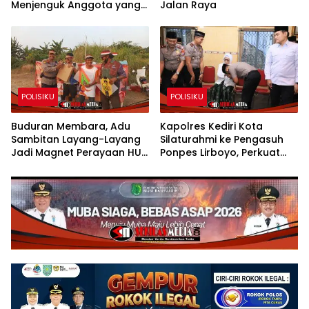
Menjenguk Anggota yang
Jalan Raya
Sakit
POLISIKU
POLISIKU
Buduran Membara, Adu
Kapolres Kediri Kota
Sambitan Layang-Layang
Silaturahmi ke Pengasuh
Jadi Magnet Perayaan HUT
Ponpes Lirboyo, Perkuat
RI ke-81
Sinergi Polri dan Ulama