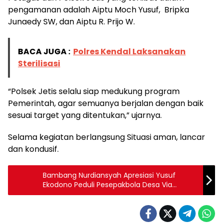
pengamanan adalah Aiptu Moch Yusuf, Bripka
Junaedy SW, dan Aiptu R. Prijo W.
BACA JUGA :
Polres Kendal Laksanakan
Sterilisasi
“Polsek Jetis selalu siap medukung program
Pemerintah, agar semuanya berjalan dengan baik
sesuai target yang ditentukan,” ujarnya.
Selama kegiatan berlangsung Situasi aman, lancar
dan kondusif.
Bambang Nurdiansyah Apresiasi Yusuf
Ekodono Peduli Pesepakbola Desa Via
Watudakon FA