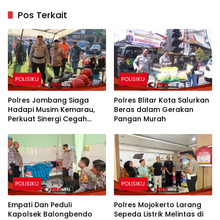
Pos Terkait
POLISIKU
POLISIKU
Polres Jombang Siaga
Polres Blitar Kota Salurkan
Hadapi Musim Kemarau,
Beras dalam Gerakan
Perkuat Sinergi Cegah
Pangan Murah
Kekeringan dan Karhutla
POLISIKU
POLISIKU
Empati Dan Peduli
Polres Mojokerto Larang
Kapolsek Balongbendo
Sepeda Listrik Melintas di