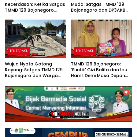
Kecerdasan: Ketika Satgas
Muda: Satgas TMMD 129
TMMD 129 Bojonegoro
Bojonegoro dan DP3AKB
Membuka ‘Jendela Dunia’
Edukasi Stunting, serta
Anak-Anak Kesongo
Kesehatan Reproduksi di
Kesongo
TENTARAKU
TENTARAKU
Wujud Nyata Gotong
TMMD 129 Bojonegoro:
Royong: Satgas TMMD 129
‘Suntik’ Gizi Balita dan Ibu
Bojonegoro dan Warga
Hamil Demi Masa Depan
Pacu Pembangunan
Bebas Stunting
Drainase demi Keawetan
Jalan Desa