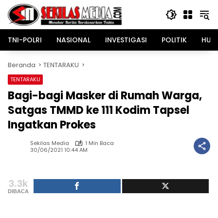
Langsung
ke
konten
TNI-POLRI
NASIONAL
INVESTIGASI
POLITIK
HUK
Beranda
TENTARAKU
TENTARAKU
Bagi-bagi Masker di Rumah Warga,
Satgas TMMD ke 111 Kodim Tapsel
Ingatkan Prokes
Sekilas Media
1 Min Baca
30/06/2021 10:44 AM
3.3k
DIBACA