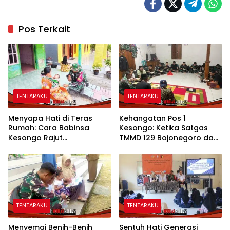
Pos Terkait
TENTARAKU
TENTARAKU
Menyapa Hati di Teras
Kehangatan Pos 1
Rumah: Cara Babinsa
Kesongo: Ketika Satgas
Kesongo Rajut
TMMD 129 Bojonegoro dan
Kebersamaan di TMMD 129
Warga Menyatu Tanpa
Bojonegoro
Sekat
TENTARAKU
TENTARAKU
Menyemai Benih-Benih
Sentuh Hati Generasi