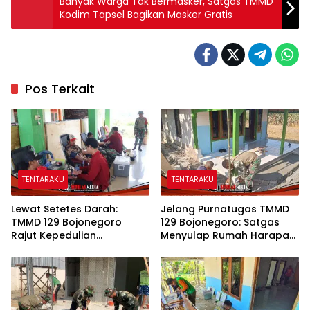
Banyak Warga Tak Bermasker, Satgas TMMD
Kodim Tapsel Bagikan Masker Gratis
Pos Terkait
TENTARAKU
TENTARAKU
Lewat Setetes Darah:
Jelang Purnatugas TMMD
TMMD 129 Bojonegoro
129 Bojonegoro: Satgas
Rajut Kepedulian
Menyulap Rumah Harapan
Kemanusiaan di Desa
Mbah Kasiman Menjadi
Kesongo
Hunian Layak dan Nyaman