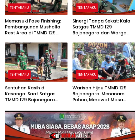
TENTARAKU
TENTARAKU
Memasuki Fase Finishing:
Sinergi Tanpa Sekat: Kala
Pembangunan Musholla
Satgas TMMD 129
Rest Area di TMMD 129
Bojonegoro dan Warga
Bojonegoro Tahap Pasang
Kesongo Bahu-Membahu
Keramik dan Pengecatan
Merajut Asa Ibu Jasmiati
Teras
TENTARAKU
TENTARAKU
Sentuhan Kasih di
Warisan Hijau TMMD 129
Kesongo: Saat Satgas
Bojonegoro: Menanam
TMMD 129 Bojonegoro
Pohon, Merawat Masa
Merangkul Mbah Kasidah
Depan Desa Kesongo
Menatap Rumah Baru Anak
Tercinta