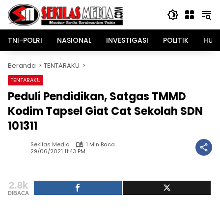
Langsung
ke
konten
TNI-POLRI
NASIONAL
INVESTIGASI
POLITIK
HUK
Beranda
TENTARAKU
TENTARAKU
Peduli Pendidikan, Satgas TMMD
Kodim Tapsel Giat Cat Sekolah SDN
101311
Sekilas Media
1 Min Baca
29/06/2021 11:43 PM
2.8k
DIBACA