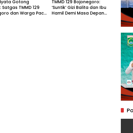
Nyata Gotong
TMMD 129 Bojonegoro:
: Satgas TMMD 129
‘Suntik’ Gizi Balita dan Ibu
goro dan Warga Pacu
Hamil Demi Masa Depan
gunan Drainase
Bebas Stunting
eawetan Jalan Desa
Po