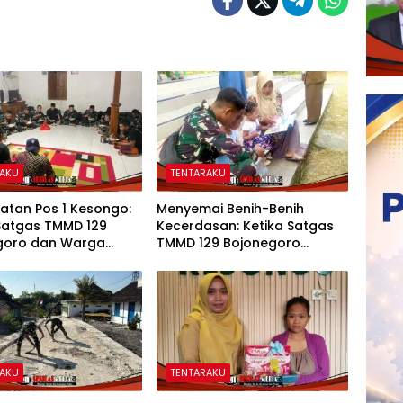
RAKU
TENTARAKU
atan Pos 1 Kesongo:
Menyemai Benih-Benih
 Satgas TMMD 129
Kecerdasan: Ketika Satgas
goro dan Warga
TMMD 129 Bojonegoro
u Tanpa Sekat
Membuka ‘Jendela Dunia’
Anak-Anak Kesongo
RAKU
TENTARAKU