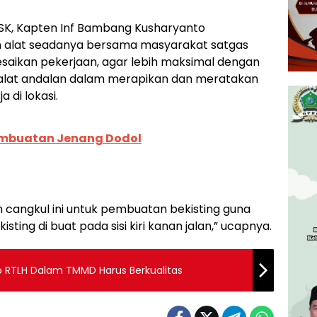
SK, Kapten Inf Bambang Kusharyanto
alat seadanya bersama masyarakat satgas
saikan pekerjaan, agar lebih maksimal dengan
lat andalan dalam merapikan dan meratakan
 di lokasi.
embuatan Jenang Dodol
n cangkul ini untuk pembuatan bekisting guna
ting di buat pada sisi kiri kanan jalan,” ucapnya.
p RTLH Dalam TMMD Harus Berkualitas