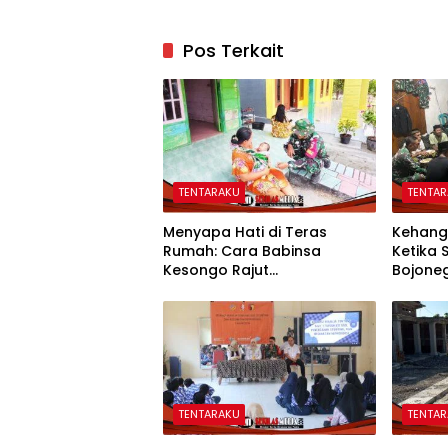
Pos Terkait
TENTARAKU
TENTA
Menyapa Hati di Teras
Kehang
Rumah: Cara Babinsa
Ketika
Kesongo Rajut
Bojone
Kebersamaan di TMMD 129
Menyat
Bojonegoro
TENTARAKU
TENTA