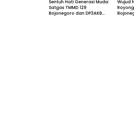
Sentuh Hati Generasi Muda:
Wujud 
Satgas TMMD 129
Royong
Bojonegoro dan DP3AKB
Bojone
Edukasi Stunting, serta
Pemban
Kesehatan Reproduksi di
demi K
Kesongo