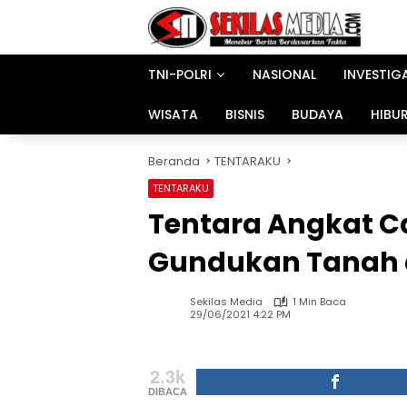
Langsung
ke
konten
TNI-POLRI
NASIONAL
INVESTIG
WISATA
BISNIS
BUDAYA
HIBU
Beranda
TENTARAKU
TENTARAKU
Tentara Angkat C
Gundukan Tanah d
Sekilas Media
1 Min Baca
29/06/2021 4:22 PM
2.3k
DIBACA