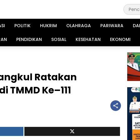
ASI
POLITIK
HUKRIM
OLAHRAGA
PARIWARA
DA
RAN
PENDIDIKAN
SOSIAL
KESEHATAN
EKONOMI
angkul Ratakan
i TMMD Ke–111