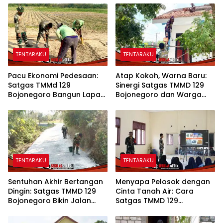
TENTARAKU
TENTARAKU
Pacu Ekonomi Pedesaan:
Atap Kokoh, Warna Baru:
Satgas TMMd 129
Sinergi Satgas TMMD 129
Bojonegoro Bangun Lapak
Bojonegoro dan Warga
PKL di Rest Area Kesongo
Sulap SDN Kesongo 1 Jadi
Rumah Belajar Nyaman
TENTARAKU
TENTARAKU
Sentuhan Akhir Bertangan
Menyapa Pelosok dengan
Dingin: Satgas TMMD 129
Cinta Tanah Air: Cara
Bojonegoro Bikin Jalan
Satgas TMMD 129
Desa Kesongo Rapi dan
Bojonegoro Menyiapkan
Aman
Pemimpin Masa Depan