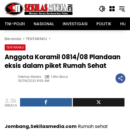
Langsung
ke
konten
TNI-POLRI
NASIONAL
INVESTIGASI
POLITIK
HUK
Beranda
TENTARAKU
TENTARAKU
Anggota Koramil 0814/08 Plandaan
eksis dalam piket Rumah Sehat
Sekilas Media
1 Min Baca
15/09/2021 8:55 AM
2.3k
DIBACA
Jombang,Sekilasmedia.com
Rumah sehat