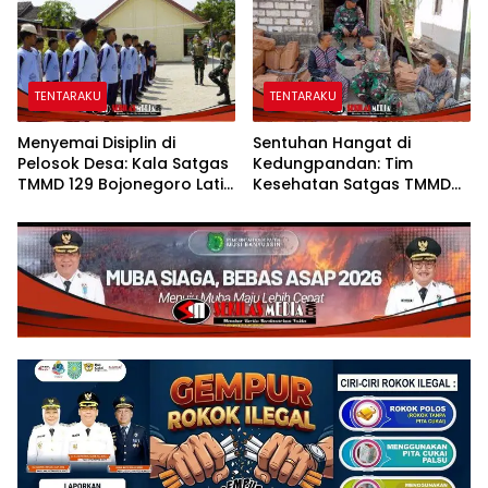
TENTARAKU
TENTARAKU
Menyemai Disiplin di
Sentuhan Hangat di
Pelosok Desa: Kala Satgas
Kedungpandan: Tim
TMMD 129 Bojonegoro Latih
Kesehatan Satgas TMMD
Karakter Siswa SMPN Satu
129 Bojonegoro Mengabdi
Atap Kesongo
Tanpa Batas, Menjaga
Kesehatan Warga