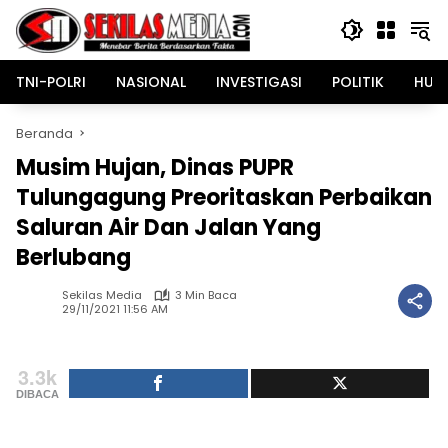
Langsung
ke
konten
TNI-POLRI
NASIONAL
INVESTIGASI
POLITIK
HUK
Beranda
Musim Hujan, Dinas PUPR
Tulungagung Preoritaskan Perbaikan
Saluran Air Dan Jalan Yang
Berlubang
Sekilas Media
3 Min Baca
29/11/2021 11:56 AM
3.3k
DIBACA