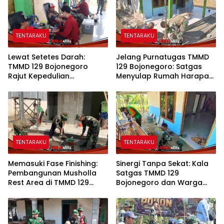
TENTARAKU
TENTARAKU
Lewat Setetes Darah:
Jelang Purnatugas TMMD
TMMD 129 Bojonegoro
129 Bojonegoro: Satgas
Rajut Kepedulian
Menyulap Rumah Harapan
Kemanusiaan di Desa
Mbah Kasiman Menjadi
Kesongo
Hunian Layak dan Nyaman
TENTARAKU
TENTARAKU
Memasuki Fase Finishing:
Sinergi Tanpa Sekat: Kala
Pembangunan Musholla
Satgas TMMD 129
Rest Area di TMMD 129
Bojonegoro dan Warga
Bojonegoro Tahap Pasang
Kesongo Bahu-Membahu
Keramik dan Pengecatan
Merajut Asa Ibu Jasmiati
Teras