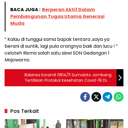
BACA JUGA :
Berperan Aktif Dalam
Pembangunan Tugas Utama Generasi
Muda
” Kalau di tunggui sama bapak tentara ,saya ya
berani di suntik, lagi pula orangnya baik dan lucu ! ”
celoteh Risma salah satu siswi SDN Gedangan 1
Mojowarno.
Babinsa Koramil 0814/11 Sumobito Jombang
Tertibkan Protokol Kesehatan Covid-19 Di
SPBU Di Wilayah Binaannya
Pos Terkait