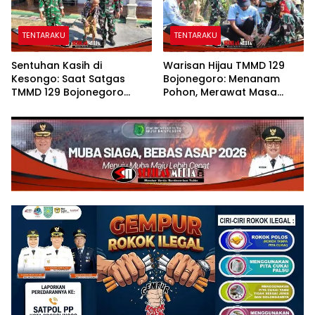
TENTARAKU
TENTARAKU
Sentuhan Kasih di
Warisan Hijau TMMD 129
Kesongo: Saat Satgas
Bojonegoro: Menanam
TMMD 129 Bojonegoro
Pohon, Merawat Masa
Merangkul Mbah Kasidah
Depan Desa Kesongo
Menatap Rumah Baru Anak
Tercinta