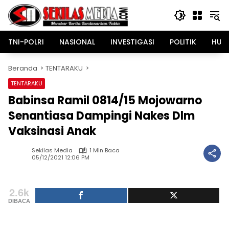
Langsung
ke
konten
TNI-POLRI
NASIONAL
INVESTIGASI
POLITIK
HUK
Beranda
TENTARAKU
TENTARAKU
Babinsa Ramil 0814/15 Mojowarno
Senantiasa Dampingi Nakes Dlm
Vaksinasi Anak
Sekilas Media
1 Min Baca
05/12/2021 12:06 PM
2.6k
DIBACA