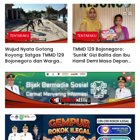
Membuka ‘Jendela Dunia’
Edukasi Stunting, serta
Anak-Anak Kesongo
Kesehatan Reproduksi di
Kesongo
TENTARAKU
TENTARAKU
Wujud Nyata Gotong
TMMD 129 Bojonegoro:
Royong: Satgas TMMD 129
‘Suntik’ Gizi Balita dan Ibu
Bojonegoro dan Warga
Hamil Demi Masa Depan
Pacu Pembangunan
Bebas Stunting
Drainase demi Keawetan
Jalan Desa