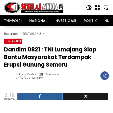
Langsung
ke
konten
TNI-POLRI
NASIONAL
INVESTIGASI
POLITIK
HUK
Beranda
TENTARAKU
TENTARAKU
Dandim 0821 : TNI Lumajang Siap
Bantu Masyarakat Terdampak
Erupsi Gunung Semeru
Sekilas Media
1 Min Baca
04/12/2021 12:16 PM
3.1k
DIBACA