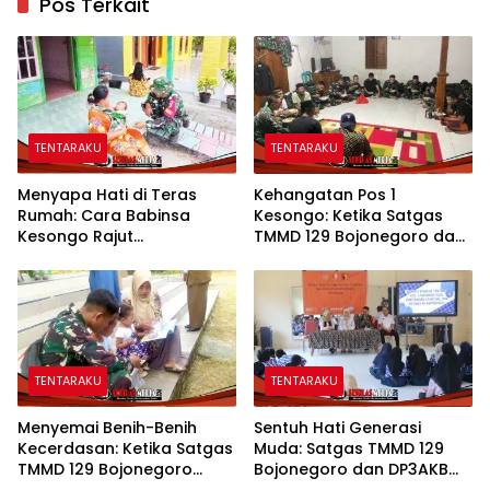
Pos Terkait
TENTARAKU
TENTARAKU
Menyapa Hati di Teras
Kehangatan Pos 1
Rumah: Cara Babinsa
Kesongo: Ketika Satgas
Kesongo Rajut
TMMD 129 Bojonegoro dan
Kebersamaan di TMMD 129
Warga Menyatu Tanpa
Bojonegoro
Sekat
TENTARAKU
TENTARAKU
Menyemai Benih-Benih
Sentuh Hati Generasi
Kecerdasan: Ketika Satgas
Muda: Satgas TMMD 129
TMMD 129 Bojonegoro
Bojonegoro dan DP3AKB