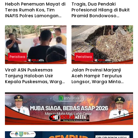
Heboh Penemuan Mayat di
Tragis, Dua Pendaki
Teras Rumah Kos, Tim
Profesional Hilang di Bukit
INAFIS Polres Lamongan
Piramid Bondowoso
Langsung Olah TKP
Ditemukan Tak Bernyawa
Peristiwa
Peristiwa
Viral! ASN Puskesmas
Jalan Provinsi Marjanji
Tanjung Haloban Usir
Aceh Hampir Terputus
Kepala Puskesmas, Warga:
Longsor, Warga Minta
“Memalukan, Ini
Penanganan Segera
Pelanggaran Etik