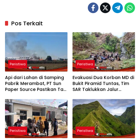
Pos Terkait
Peristiwa
Peristiwa
Api dari Lahan di Samping
Evakuasi Dua Korban MD di
Pabrik Merambat, PT Sun
Bukit Piramid Tuntas, Tim
Paper Source Pastikan Tak
SAR Taklukkan Jalur
Ada Korban
Ekstrem Punggung Naga
Peristiwa
Peristiwa