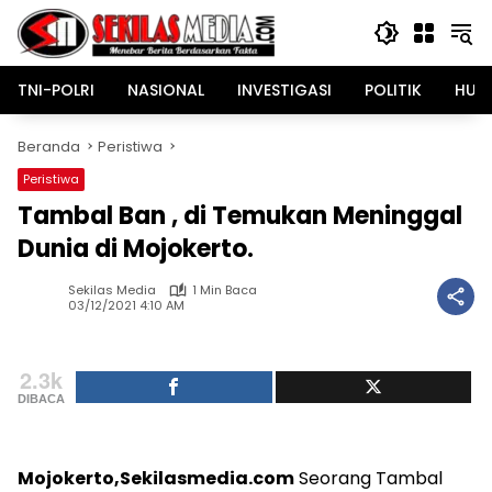
Langsung
ke
konten
TNI-POLRI
NASIONAL
INVESTIGASI
POLITIK
HUK
Beranda
Peristiwa
Peristiwa
Tambal Ban , di Temukan Meninggal
Dunia di Mojokerto.
Sekilas Media
1 Min Baca
03/12/2021 4:10 AM
2.3k
DIBACA
Mojokerto,Sekilasmedia.com
Seorang T
ambal