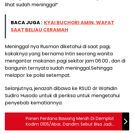
lihat sudah meninggal”
BACA JUGA :
KYAI BUCHORI AMIN, WAFAT
SAAT BELIAU CERAMAH
Meninggal nya Rusman diketahui di saat pagi,
kakaknya yang bernama Intin seorang wanita
mengantar makanan pagi sekitar jam 06.00 , dan di
bangunin ternyata sudah meninggal.Sehingga
melapor ke polisi setempat.
Selanjutnya, jenazah dibawa ke RSUD dr Wahidin
Sudiro Husodo untuk di periksa untuk mengetahui
penyebab kematiannya.
Panen Perdana Bawang Merah Di Demplot
Kodim 0105/Abar, Dandim Sebut Bisa Jadi
Solusi Pemulihan Ekonomi