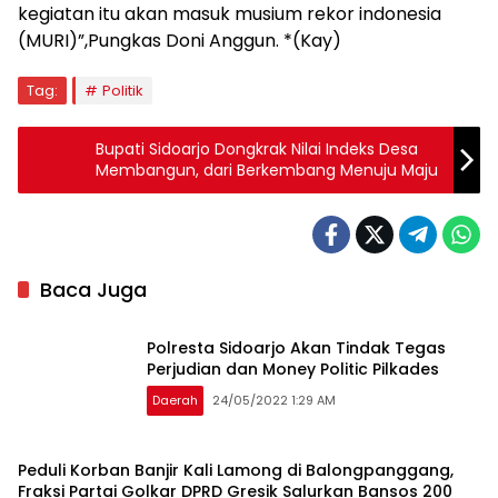
kegiatan itu akan masuk musium rekor indonesia
(MURI)”,Pungkas Doni Anggun. *(Kay)
Tag:
Politik
Bupati Sidoarjo Dongkrak Nilai Indeks Desa
Membangun, dari Berkembang Menuju Maju
Baca Juga
Polresta Sidoarjo Akan Tindak Tegas
Perjudian dan Money Politic Pilkades
Daerah
24/05/2022 1:29 AM
Peduli Korban Banjir Kali Lamong di Balongpanggang,
Fraksi Partai Golkar DPRD Gresik Salurkan Bansos 200