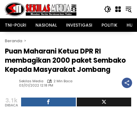
Langsung
ke
konten
TNI-POLRI
NASIONAL
INVESTIGASI
POLITIK
HUK
Beranda
Puan Maharani Ketua DPR RI
membagikan 2000 paket Sembako
Kepada Masyarakat Jombang
Sekilas Media
2 Min Baca
03/01/2022 12:18 PM
3.1k
DIBACA