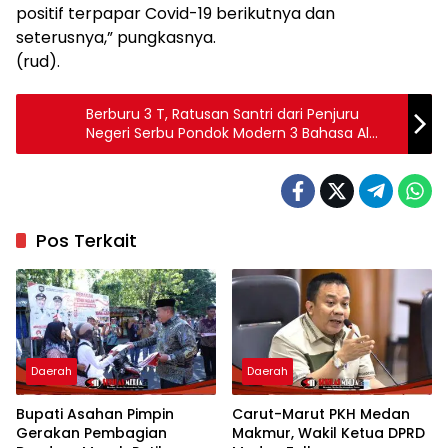
positif terpapar Covid-19 berikutnya dan
seterusnya,” pungkasnya.
(rud).
Berburu 3 T, Ratusan Santri dari Penjuru
Negeri Serbu Pondok Modern 3 Bahasa Al
Miftah: I Am Ready – I Am Happy
Pos Terkait
Daerah
Daerah
Bupati Asahan Pimpin
Carut-Marut PKH Medan
Gerakan Pembagian
Makmur, Wakil Ketua DPRD