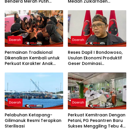
Bendera Merah Putih
Medan Zulkarnaen
Semarakkan Bulan
Pertanyakan Keseriusan
Kemerdekaan
Pemko Salurkan Bansos
Daerah
Daerah
Permainan Tradisional
Reses Dapil I Bondowoso,
Dikenalkan Kembali untuk
Usulan Ekonomi Produktif
Perkuat Karakter Anak
Geser Dominasi
Kota Mojokerto
Infrastruktur
Daerah
Daerah
Pelabuhan Ketapang-
Perkuat Kemitraan Dengan
Gilimanuk Resmi Terapkan
Petani, PG Pesantren Baru
Sterilisasi
Sukses Menggiling Tebu 4