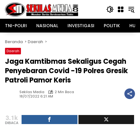
Langsung
ke
konten
TNI-POLRI
NASIONAL
INVESTIGASI
POLITIK
HUK
Beranda
Daerah
Daerah
Jaga Kamtibmas Sekaligus Cegah
Penyebaran Covid -19 Polres Gresik
Patroli Pamor Keris
Sekilas Media
2 Min Baca
18/07/2022 6:21 AM
3.1k
DIBACA