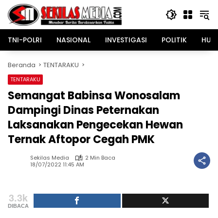
Langsung
ke
konten
TNI-POLRI
NASIONAL
INVESTIGASI
POLITIK
HUK
Beranda
TENTARAKU
TENTARAKU
Semangat Babinsa Wonosalam
Dampingi Dinas Peternakan
Laksanakan Pengecekan Hewan
Ternak Aftopor Cegah PMK
Sekilas Media
2 Min Baca
18/07/2022 11:45 AM
3.3k
DIBACA