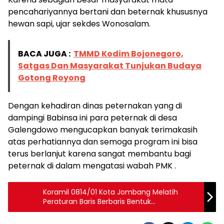
pencahariyannya bertani dan beternak khususnya
hewan sapi, ujar sekdes Wonosalam.
BACA JUGA :
TMMD Kodim Bojonegoro,
Satgas Dan Masyarakat Tunjukan Budaya
Gotong Royong
Dengan kehadiran dinas peternakan yang di
dampingi Babinsa ini para peternak di desa
Galengdowo mengucapkan banyak terimakasih
atas perhatiannya dan semoga program ini bisa
terus berlanjut karena sangat membantu bagi
peternak di dalam mengatasi wabah PMK .
Koramil 0814/01 Kota Jombang Melatih
Peraturan Baris Berbaris Bentuk
Mental,Disiplin Serta Karakter SMA 1
Muhammadiyah