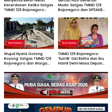
Menyemai Benih-Benih
Sentuh Hati Generasi
Kecerdasan: Ketika Satgas
Muda: Satgas TMMD 129
TMMD 129 Bojonegoro
Bojonegoro dan DP3AKB
Membuka ‘Jendela Dunia’
Edukasi Stunting, serta
Anak-Anak Kesongo
Kesehatan Reproduksi di
Kesongo
TENTARAKU
TENTARAKU
Wujud Nyata Gotong
TMMD 129 Bojonegoro:
Royong: Satgas TMMD 129
‘Suntik’ Gizi Balita dan Ibu
Bojonegoro dan Warga
Hamil Demi Masa Depan
Pacu Pembangunan
Bebas Stunting
Drainase demi Keawetan
Jalan Desa