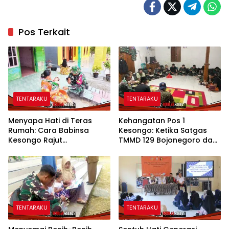
Pos Terkait
TENTARAKU
TENTARAKU
Menyapa Hati di Teras
Kehangatan Pos 1
Rumah: Cara Babinsa
Kesongo: Ketika Satgas
Kesongo Rajut
TMMD 129 Bojonegoro dan
Kebersamaan di TMMD 129
Warga Menyatu Tanpa
Bojonegoro
Sekat
TENTARAKU
TENTARAKU