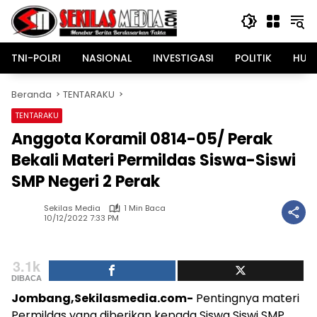
Langsung
ke
konten
TNI-POLRI
NASIONAL
INVESTIGASI
POLITIK
HUK
Beranda
TENTARAKU
TENTARAKU
Anggota Koramil 0814-05/ Perak
Bekali Materi Permildas Siswa-Siswi
SMP Negeri 2 Perak
Sekilas Media
1 Min Baca
10/12/2022 7:33 PM
3.1k
DIBACA
Jombang,Sekilasmedia.com-
Pentingnya materi
Permildas yang diberikan kepada Siswa Siswi SMP