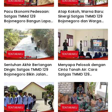
TENTARAKU
TENTARAKU
Pacu Ekonomi Pedesaan:
Atap Kokoh, Warna Baru:
Satgas TMMd 129
Sinergi Satgas TMMD 129
Bojonegoro Bangun Lapak
Bojonegoro dan Warga
PKL di Rest Area Kesongo
Sulap SDN Kesongo 1 Jadi
Rumah Belajar Nyaman
TENTARAKU
TENTARAKU
Sentuhan Akhir Bertangan
Menyapa Pelosok dengan
Dingin: Satgas TMMD 129
Cinta Tanah Air: Cara
Bojonegoro Bikin Jalan
Satgas TMMD 129
Desa Kesongo Rapi dan
Bojonegoro Menyiapkan
Aman
Pemimpin Masa Depan
TENTARAKU
TENTARAKU