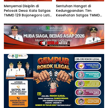
Menyemai Disiplin di
Sentuhan Hangat di
Pelosok Desa: Kala Satgas
Kedungpandan: Tim
TMMD 129 Bojonegoro Latih
Kesehatan Satgas TMMD
Karakter Siswa SMPN Satu
129 Bojonegoro Mengabdi
Atap Kesongo
Tanpa Batas, Menjaga
Kesehatan Warga