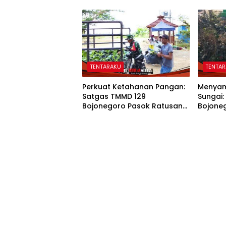
Sukseskan TMMD 129
Kompak
Bojonegoro
TENTARAKU
TENTA
Perkuat Ketahanan Pangan:
Menyam
Satgas TMMD 129
Sungai:
Bojonegoro Pasok Ratusan
Bojone
Bibit Sayuran untuk Warga
Wujudk
Kesongo
Etan