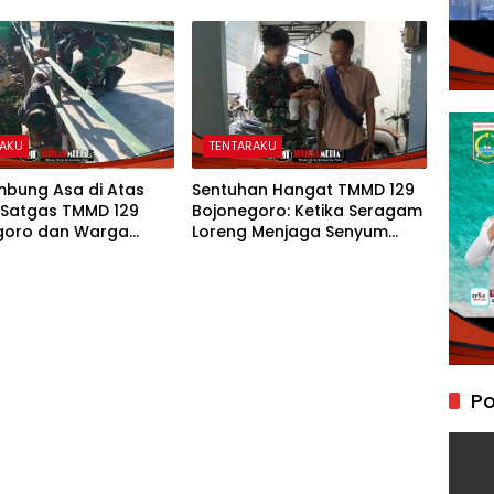
 Perkuat Drainase
Karakter Peduli Lingkungan
di Kesongo
RAKU
TENTARAKU
bung Asa di Atas
Sentuhan Hangat TMMD 129
 Satgas TMMD 129
Bojonegoro: Ketika Seragam
goro dan Warga
Loreng Menjaga Senyum
an Jembatan Brang
Sang Balita di Kesongo
Po