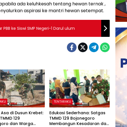
apabila ada keluhkesah tentang hewan ternak ,
nyalurkan aspirasi ke mantri hewan setempat.
r PBB ke Siswi SMP Negeri-1 Darul ulum
RAKU
TENTARAKU
 Asa di Dusun Krebet:
Edukasi Sederhana: Satgas
 TMMD 129
TMMD 129 Bojonegoro
goro dan Warga
Membangun Kesadaran dan