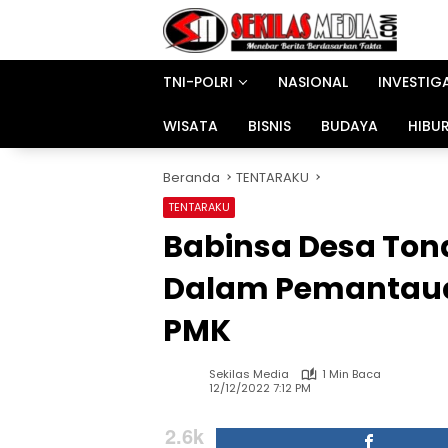
Langsung
ke
konten
TNI-POLRI
NASIONAL
INVESTIG
WISATA
BISNIS
BUDAYA
HIBU
Beranda
TENTARAKU
TENTARAKU
Babinsa Desa Ton
Dalam Pemantaua
PMK
Sekilas Media
1 Min Baca
12/12/2022 7:12 PM
2.6k