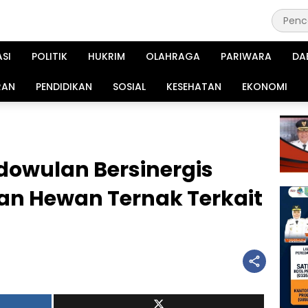
ASI
POLITIK
HUKRIM
OLAHRAGA
PARIWARA
DA
RAN
PENDIDIKAN
SOSIAL
KESEHATAN
EKONOMI
dowulan Bersinergis
n Hewan Ternak Terkait