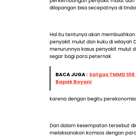
perkembangan penyakit mulut dan ku
dilapangan bisa secepatnya di tinda
Hal itu tentunya akan membuahkan h
penyakit mulut dan kuku di wilaya
menurunnya kasus penyakit mulut da
segar bagi para peternak
BACA JUGA :
Satgas TMMD 106 
Bapak Boyani
karena dengan begitu perekonomian
Dan dalam kesempatan tersebut dim
melaksanakan komsos dengan para 