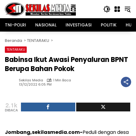
Langsung
ke
konten
TNI-POLRI
NASIONAL
INVESTIGASI
POLITIK
HUK
Beranda
TENTARAKU
TENTARAKU
Babinsa Ikut Awasi Penyaluran BPNT
Berupa Bahan Pokok
Sekilas Media
1 Min Baca
13/12/2022 6:05 PM
2.1k
DIBACA
Jombang,sekilasmedia.com-
Peduli dengan desa