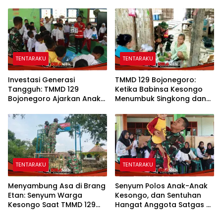
Lewat Literasi
TENTARAKU
TENTARAKU
Investasi Generasi
TMMD 129 Bojonegoro:
Tangguh: TMMD 129
Ketika Babinsa Kesongo
Bojonegoro Ajarkan Anak
Menumbuk Singkong dan
Kesongo Tanggap
Mengukir Kebersamaan
Bencana Sejak Dini
dengan Warga
TENTARAKU
TENTARAKU
Menyambung Asa di Brang
Senyum Polos Anak-Anak
Etan: Senyum Warga
Kesongo, dan Sentuhan
Kesongo Saat TMMD 129
Hangat Anggota Satgas di
Bojonegoro Bangun
Sela TMMD 129 Bojonegoro