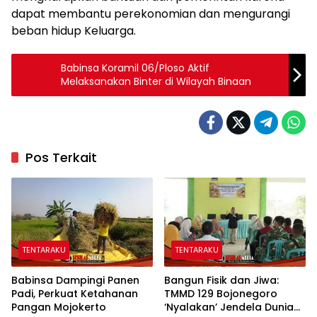
dapat membantu perekonomian dan mengurangi
beban hidup Keluarga.
Babinsa Koramil 06/Ploso Aktif
Melaksanakan Binter di Wilayah Binaan
Pos Terkait
TENTARAKU
TENTARAKU
Babinsa Dampingi Panen
Bangun Fisik dan Jiwa:
Padi, Perkuat Ketahanan
TMMD 129 Bojonegoro
Pangan Mojokerto
‘Nyalakan’ Jendela Dunia