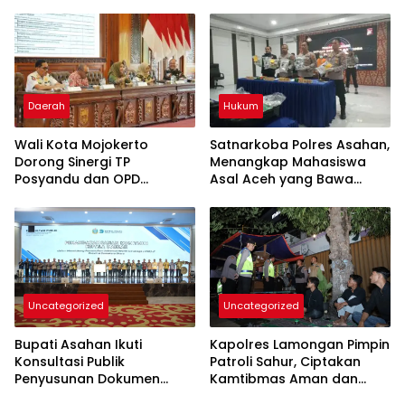
Daerah
Hukum
Wali Kota Mojokerto
Satnarkoba Polres Asahan,
Dorong Sinergi TP
Menangkap Mahasiswa
Posyandu dan OPD
Asal Aceh yang Bawa
Pengampu dalam
Narkoba jenis Liquid Vave
Penguatan Kelembagaan
Posyandu 6 SPM
Uncategorized
Uncategorized
Bupati Asahan Ikuti
Kapolres Lamongan Pimpin
Konsultasi Publik
Patroli Sahur, Ciptakan
Penyusunan Dokumen
Kamtibmas Aman dan
RPJMD 2025-RKPD 2026.
Kondusif Selama Bulan