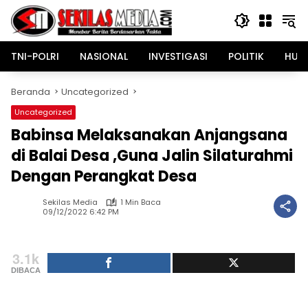
Langsung
ke
konten
TNI-POLRI
NASIONAL
INVESTIGASI
POLITIK
HUK
Beranda
Uncategorized
Uncategorized
Babinsa Melaksanakan Anjangsana
di Balai Desa ,Guna Jalin Silaturahmi
Dengan Perangkat Desa
Sekilas Media
1 Min Baca
09/12/2022 6:42 PM
3.1k
DIBACA