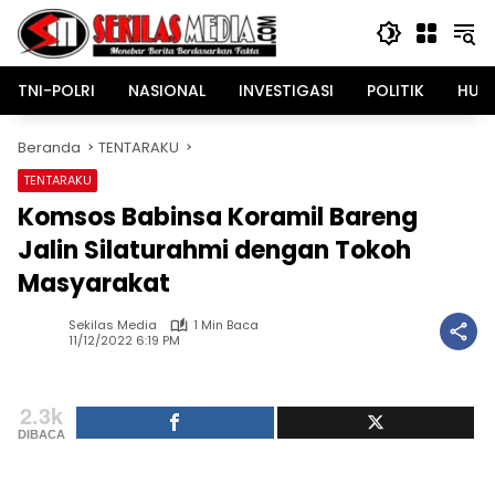
Langsung
ke
konten
TNI-POLRI
NASIONAL
INVESTIGASI
POLITIK
HUK
Beranda
TENTARAKU
TENTARAKU
Komsos Babinsa Koramil Bareng
Jalin Silaturahmi dengan Tokoh
Masyarakat
Sekilas Media
1 Min Baca
11/12/2022 6:19 PM
2.3k
DIBACA