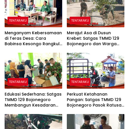
TENTARAKU
TENTARAKU
Menganyam Kebersamaan
Merajut Asa di Dusun
di Teras Desa: Cara
Krebet: Satgas TMMD 129
Babinsa Kesongo Rangkul
Bojonegoro dan Warga
Warga Sukseskan TMMD
Kompak Perkuat Drainase
129 Bojonegoro
TENTARAKU
TENTARAKU
Edukasi Sederhana: Satgas
Perkuat Ketahanan
TMMD 129 Bojonegoro
Pangan: Satgas TMMD 129
Membangun Kesadaran
Bojonegoro Pasok Ratusan
dan Karakter Peduli
Bibit Sayuran untuk Warga
Lingkungan di Kesongo
Kesongo