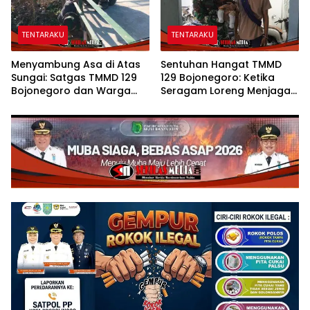
TENTARAKU
TENTARAKU
Menyambung Asa di Atas
Sentuhan Hangat TMMD
Sungai: Satgas TMMD 129
129 Bojonegoro: Ketika
Bojonegoro dan Warga
Seragam Loreng Menjaga
Wujudkan Jembatan Brang
Senyum Sang Balita di
Etan
Kesongo