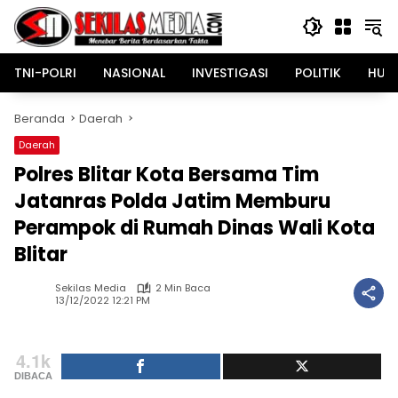
Langsung
ke
konten
TNI-POLRI
NASIONAL
INVESTIGASI
POLITIK
HUK
Beranda
Daerah
Daerah
Polres Blitar Kota Bersama Tim
Jatanras Polda Jatim Memburu
Perampok di Rumah Dinas Wali Kota
Blitar
Sekilas Media
2 Min Baca
13/12/2022 12:21 PM
4.1k
DIBACA