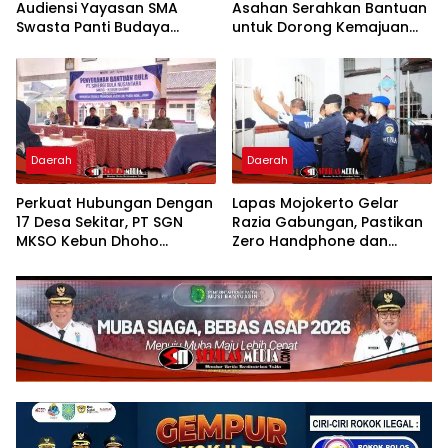
Audiensi Yayasan SMA
Asahan Serahkan Bantuan
Swasta Panti Budaya
untuk Dorong Kemajuan
Kisaran, Apresiasi Prestasi
Usaha Poklak Kelurahan
Grace Natalie Sagala
Sentang
Daerah
Daerah
Perkuat Hubungan Dengan
Lapas Mojokerto Gelar
17 Desa Sekitar, PT SGN
Razia Gabungan, Pastikan
MKSO Kebun Dhoho
Zero Handphone dan
Kembali Salurkan Bantuan
Narkoba
Gula