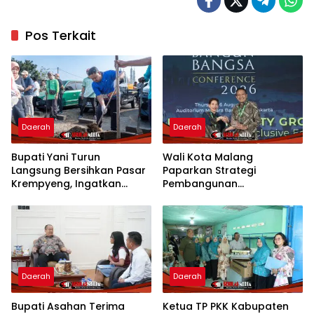
Pos Terkait
Daerah
Daerah
Bupati Yani Turun
Wali Kota Malang
Langsung Bersihkan Pasar
Paparkan Strategi
Krempyeng, Ingatkan
Pembangunan
Ancaman Kemarau
Berkelanjutan di Forum
Panjang
Nasional CNN Indonesia
Daerah
Daerah
Bupati Asahan Terima
Ketua TP PKK Kabupaten