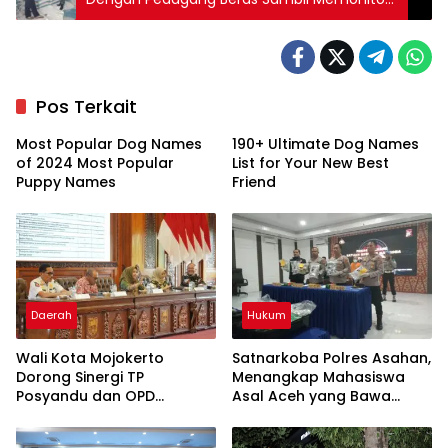
Wilayah Binaan
Pos Terkait
Most Popular Dog Names
190+ Ultimate Dog Names
of 2024 Most Popular
List for Your New Best
Puppy Names
Friend
Daerah
Hukum
Wali Kota Mojokerto
Satnarkoba Polres Asahan,
Dorong Sinergi TP
Menangkap Mahasiswa
Posyandu dan OPD
Asal Aceh yang Bawa
Pengampu dalam
Narkoba jenis Liquid Vave
Penguatan Kelembagaan