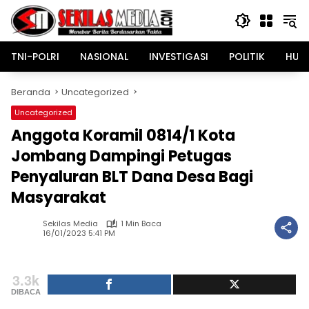
Langsung
ke
konten
TNI-POLRI
NASIONAL
INVESTIGASI
POLITIK
HUK
Beranda
Uncategorized
Uncategorized
Anggota Koramil 0814/1 Kota
Jombang Dampingi Petugas
Penyaluran BLT Dana Desa Bagi
Masyarakat
Sekilas Media
1 Min Baca
16/01/2023 5:41 PM
3.3k
DIBACA