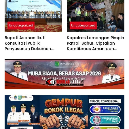
Posyandu 6 SPM
Uncategorized
Uncategorized
Bupati Asahan Ikuti
Kapolres Lamongan Pimpin
Konsultasi Publik
Patroli Sahur, Ciptakan
Penyusunan Dokumen
Kamtibmas Aman dan
RPJMD 2025-RKPD 2026.
Kondusif Selama Bulan
Ramadhan