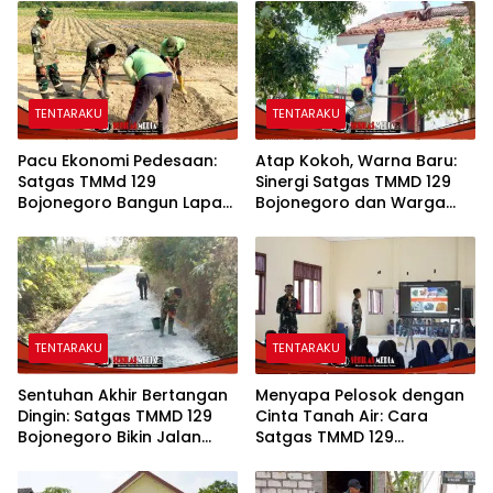
TENTARAKU
TENTARAKU
Pacu Ekonomi Pedesaan:
Atap Kokoh, Warna Baru:
Satgas TMMd 129
Sinergi Satgas TMMD 129
Bojonegoro Bangun Lapak
Bojonegoro dan Warga
PKL di Rest Area Kesongo
Sulap SDN Kesongo 1 Jadi
Rumah Belajar Nyaman
TENTARAKU
TENTARAKU
Sentuhan Akhir Bertangan
Menyapa Pelosok dengan
Dingin: Satgas TMMD 129
Cinta Tanah Air: Cara
Bojonegoro Bikin Jalan
Satgas TMMD 129
Desa Kesongo Rapi dan
Bojonegoro Menyiapkan
Aman
Pemimpin Masa Depan