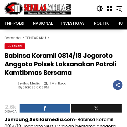
Langsung
ke
konten
TNI-POLRI
NASIONAL
INVESTIGASI
POLITIK
HUK
Beranda
TENTARAKU
TENTARAKU
Babinsa Koramil 0814/18 Jogoroto
Anggota Polsek Laksanakan Patroli
Kamtibmas Bersama
Sekilas Media
1 Min Baca
16/01/2023 6:08 PM
2.6k
DIBACA
Jombang,Sekilasmedia.com
-Babinsa Koramil
0814/18 Jogoroto Sertu Wawan bersama anggota