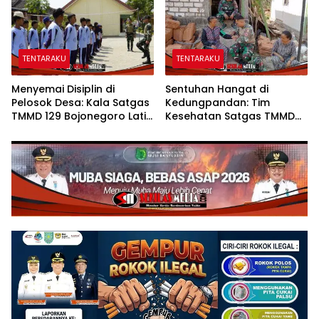
TENTARAKU
TENTARAKU
Menyemai Disiplin di
Sentuhan Hangat di
Pelosok Desa: Kala Satgas
Kedungpandan: Tim
TMMD 129 Bojonegoro Latih
Kesehatan Satgas TMMD
Karakter Siswa SMPN Satu
129 Bojonegoro Mengabdi
Atap Kesongo
Tanpa Batas, Menjaga
Kesehatan Warga