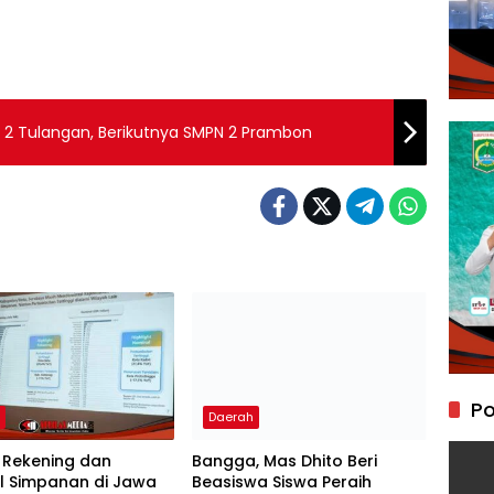
N 2 Tulangan, Berikutnya SMPN 2 Prambon
Po
h
Daerah
 Rekening dan
Bangga, Mas Dhito Beri
l Simpanan di Jawa
Beasiswa Siswa Peraih