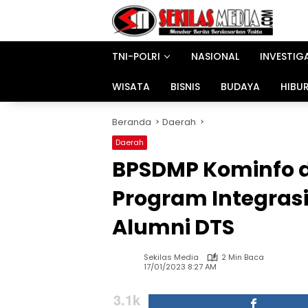
Langsung
ke
konten
TNI-POLRI
NASIONAL
INVESTIG
WISATA
BISNIS
BUDAYA
HIBU
Beranda
Daerah
Daerah
BPSDMP Kominfo d
Program Integras
Alumni DTS
Sekilas Media
2 Min Baca
17/01/2023 8:27 AM
3.1k