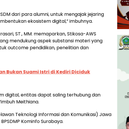
DM dari para alumni, untuk mengajak jejaring
mbentukan ekosistem digital,” imbuhnya.
drasari, ST., MM. memaparkan, Stikosa-AWS
yang mendukung aspek substansi materi yang
uk outcome pendidikan, penelitian dan
 Bukan Suami Istri di Kediri Diciduk
digital, entitas dapat saling terhubung dan
”imbuh Meithiana.
Relawan Teknologi Informasi dan Komunikasi) Jawa
ra BPSDMP Kominfo Surabaya.