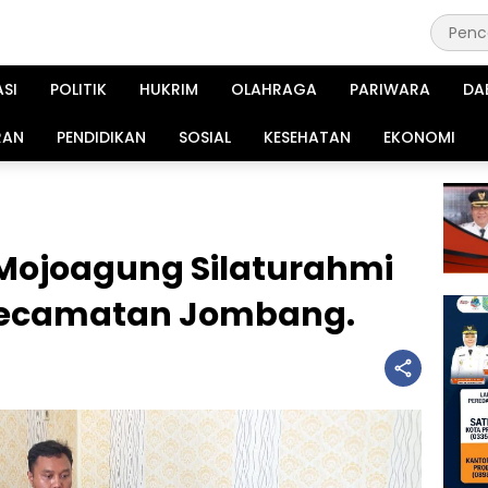
ASI
POLITIK
HUKRIM
OLAHRAGA
PARIWARA
DA
RAN
PENDIDIKAN
SOSIAL
KESEHATAN
EKONOMI
 Mojoagung Silaturahmi
Kecamatan Jombang.