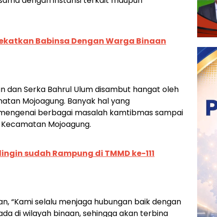
asama dengan instansi terkait maupun
Dekatkan Babinsa Dengan Warga Binaan
n dan Serka Bahrul Ulum disambut hangat oleh
atan Mojoagung. Banyak hal yang
a mengenai berbagai masalah kamtibmas sampai
h Kecamatan Mojoagung.
odingin sudah Rampung di TMMD ke-111
n, “Kami selalu menjaga hubungan baik dengan
da di wilayah binaan, sehingga akan terbina