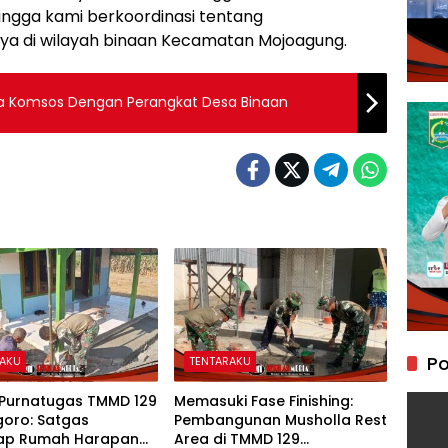
ingga kami berkoordinasi tentang
 di wilayah binaan Kecamatan Mojoagung.
insa Komsos Dengan Perangkat Desa Binaan
Po
RAKU
TENTARAKU
 Purnatugas TMMD 129
Memasuki Fase Finishing:
goro: Satgas
Pembangunan Musholla Rest
ap Rumah Harapan
Area di TMMD 129