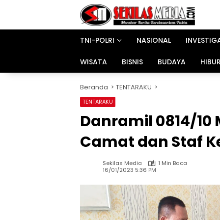
Langsung
ke
konten
TNI-POLRI
NASIONAL
INVESTIG
WISATA
BISNIS
BUDAYA
HIBU
Beranda
TENTARAKU
TENTARAKU
Danramil 0814/10
Camat dan Staf 
Sekilas Media
1 Min Baca
16/01/2023 5:36 PM