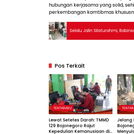
hubungan kerjasama yang solid, seh
perkembangan kamtibmas khususnya
Selalu Jalin Silaturahmi, Bab
Pos Terkait
TENTARAKU
TENTA
Lewat Setetes Darah: TMMD
Jelang
129 Bojonegoro Rajut
Bojone
Kepedulian Kemanusiaan di
Menyul