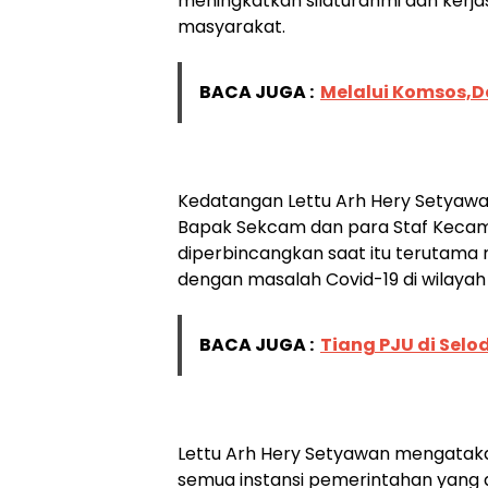
meningkatkan silaturahmi dan kerj
masyarakat.
BACA JUGA :
Melalui Komsos,
Kedatangan Lettu Arh Hery Setyawa
Bapak Sekcam dan para Staf Kecam
diperbincangkan saat itu terutam
dengan masalah Covid-19 di wilaya
BACA JUGA :
Tiang PJU di Sel
Lettu Arh Hery Setyawan mengataka
semua instansi pemerintahan yang a