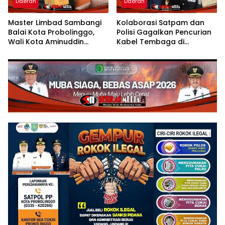
Daerah
Daerah
Master Limbad Sambangi
Kolaborasi Satpam dan
Balai Kota Probolinggo,
Polisi Gagalkan Pencurian
Wali Kota Aminuddin
Kabel Tembaga di
Sambut Hangat Kunjungan
Kawasan Industri Gresik
Silaturahmi