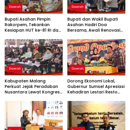
Daerah
Daerah
Bupati Asahan Pimpin
Bupati dan Wakil Bupati
Rakorpem, Tekankan
Asahan Hadiri Doa
Kesiapan HUT ke-81 RI dan
Bersama, Awali Renovasi
Penyusunan Program
Gedung Kantor Imigrasi
Prioritas 2027
Daerah
Daerah
Kabupaten Malang
Dorong Ekonomi Lokal,
Perkuat Jejak Peradaban
Gubernur Sumsel Apresiasi
Nusantara Lewat Kongres
Kehadiran Lestari Resto
Kebudayaan
Dengan Promo Grand
Opening 50%