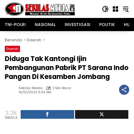
Langsung
ke
konten
TNI-POLRI
NASIONAL
INVESTIGASI
POLITIK
HUK
Beranda
Daerah
Daerah
Diduga Tak Kantongi Ijin
Pembangunan Pabrik PT Sarana Indo
Pangan Di Kesamben Jombang
Sekilas Media
3 Min Baca
16/01/2023 9:33 AM
3.3k
DIBACA